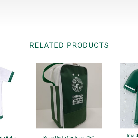
RELATED PRODUCTS
Imã d
ida Baby
Bolsa Porta Chuteiras GFC