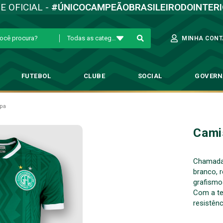
TE OFICIAL -
#ÚNICOCAMPEÃOBRASILEIRODOINTER
Todas as categorias
MINHA CONT
FUTEBOL
CLUBE
SOCIAL
GOVER
pa
Cami
Chamada 
branco, 
grafismo
Com a te
resistênc