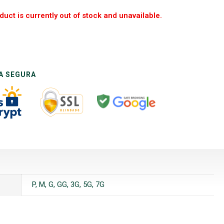
duct is currently out of stock and unavailable.
A SEGURA
P, M, G, GG, 3G, 5G, 7G