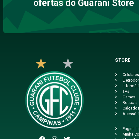
ofertas do Guarani Store
STORE
Celulares
Eletrodo
Informát
TVs
Games
Roupas
Calçado
Acessór
Página In
Minha Co