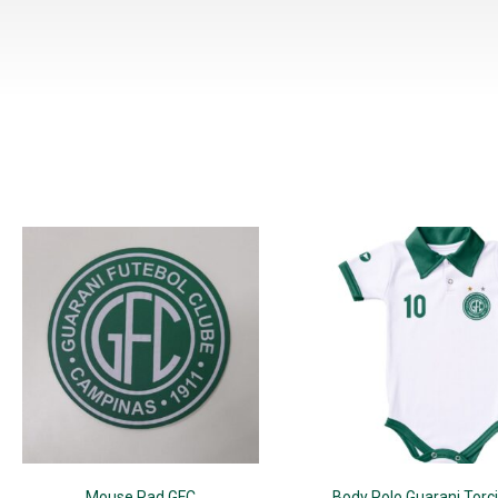
Mouse Pad GFC
Body Polo Guarani Torc