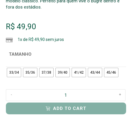
modelo clássico. Perfeito para quem vive o Bugre dentro e
fora dos estádios.
R$
49,90
1x de
R$
49,90
sem juros
TAMANHO
33/34
35/36
37/38
39/40
41/42
43/44
45/46
-
+
ADD TO CART