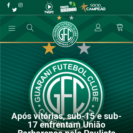
Após vitórias, sub-15 e
sub-17 enfrentam União
Barbarense pelo Paulista
→
Categoria de Base
→
Após vitórias, sub-15 e sub-17 enfrentam Un
Após vitórias, sub-15 e sub-
17 enfrentam União