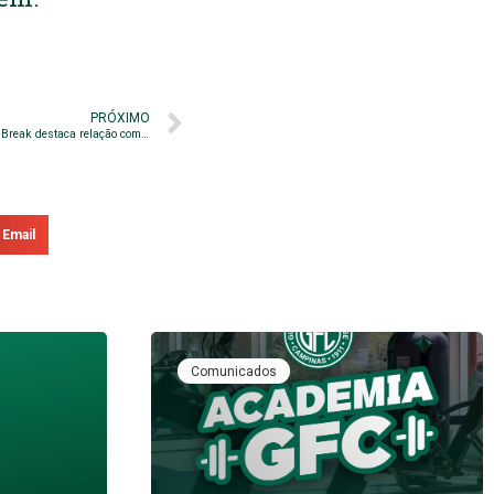
PRÓXIMO
A uma partida de completar 50 jogos, Lucão do Break destaca relação com o Bugre
Email
Comunicados