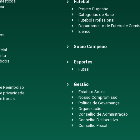
mésticos
Futebol
ica
Projeto Bugrinho
Categorias de Base
Futebol Profissional
Departamento de Futebol e Comis
s
Elenco
ios
Sócio Campeão
icial
nta
didos
Esportes
Futsal
Gestão
 de Reembolso
Estatuto Social
de privacidade
Nosso Compromisso
de trocas
Política de Governança
Organização
Conselho de Adminstração
Conselho Deliberativo
Conselho Fiscal