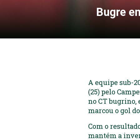
Bugre em
A equipe sub-20
(25) pelo Campe
no CT bugrino, 
marcou o gol do
Com o resultado
mantém a inven