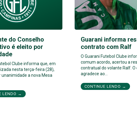
nte do Conselho
Guarani informa res
tivo é eleito por
contrato com Ralf
dade
O Guarani Futebol Clube inf
comum acordo, acertou a res
utebol Clube informa que, em
contratual do volante Ralf. O
izada nesta terça-feira (28),
agradece ao…
por unanimidade a nova Mesa
CONTINUE LENDO →
E LENDO →