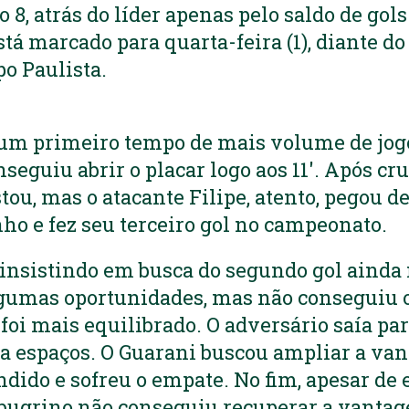
 8, atrás do líder apenas pelo saldo de gol
á marcado para quarta-feira (1), diante do
 Paulista.
 um primeiro tempo de mais volume de jog
nseguiu abrir o placar logo aos 11′. Após c
stou, mas o atacante Filipe, atento, pegou d
nho e fez seu terceiro gol no campeonato.
insistindo em busca do segundo gol ainda n
umas oportunidades, mas não conseguiu o 
oi mais equilibrado. O adversário saía para
 espaços. O Guarani buscou ampliar a va
dido e sofreu o empate. No fim, apesar de
 bugrino não conseguiu recuperar a vanta