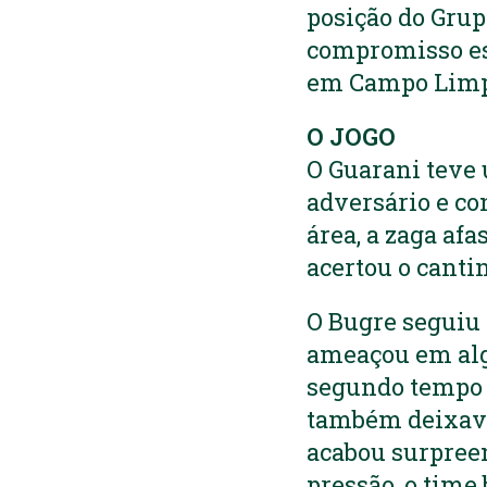
posição do Grupo
compromisso est
em Campo Limpo
O JOGO
O Guarani teve
adversário e co
área, a zaga afa
acertou o canti
O Bugre seguiu 
ameaçou em alg
segundo tempo f
também deixava
acabou surpreen
pressão, o time