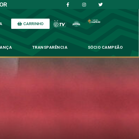
IOR
CARRINHO
A
NANÇA
TRANSPARÊNCIA
SÓCIO CAMPEÃO
o no Paulista sub-20
lista sub-20