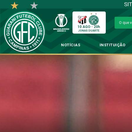
SI
10 AGO - 20h
JONAS DUARTE
NOTÍCIAS
INSTITUIÇÃO
Bugre empata com Co
→
Cate