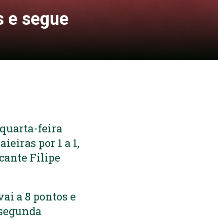
s e segue
quarta-feira
eiras por 1 a 1,
cante Filipe
ai a 8 pontos e
 segunda