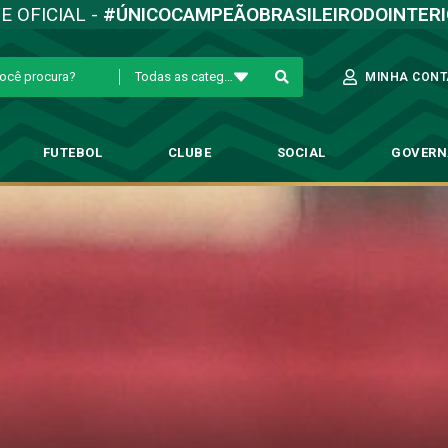
TE OFICIAL -
#ÚNICOCAMPEÃOBRASILEIRODOINTER
Todas as categorias
MINHA CONT
FUTEBOL
CLUBE
SOCIAL
GOVER
lorado Caieiras e segue invict
goria de Base
→
Bugre empata com Colorado Caieiras e segue invicto no Pau