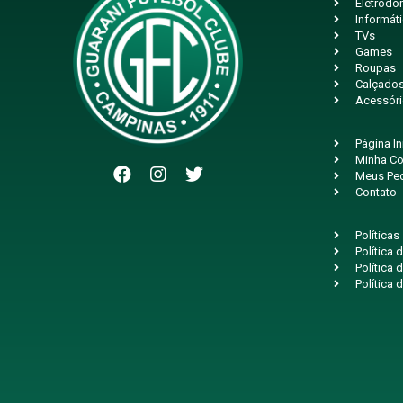
Eletrodo
Informát
TVs
Games
Roupas
Calçado
Acessór
Página In
Minha Co
Meus Pe
Contato
Políticas
Política
Política 
Política 