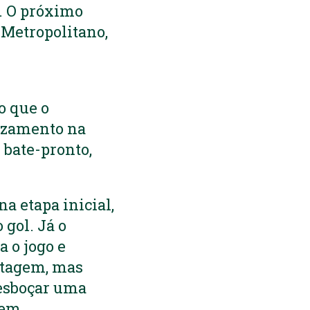
s. O próximo
 Metropolitano,
o que o
ruzamento na
e bate-pronto,
a etapa inicial,
gol. Já o
 o jogo e
ntagem, mas
 esboçar uma
gem.