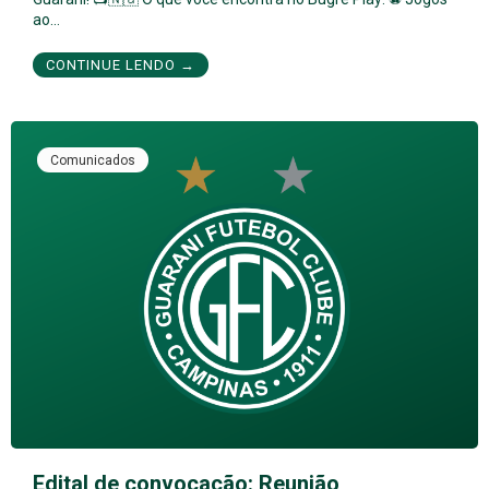
ao…
CONTINUE LENDO →
Comunicados
Edital de convocação: Reunião