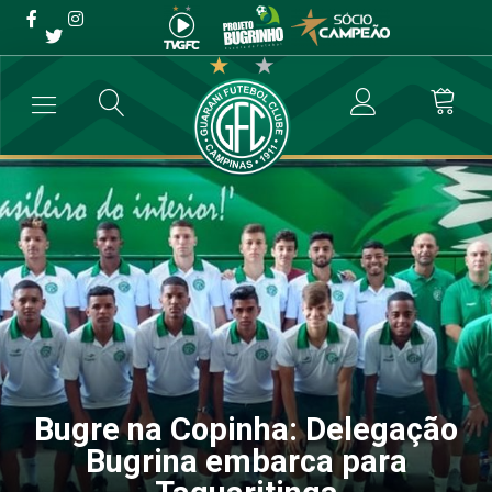
Bugre na Copinha:
Delegação Bugrina
embarca para Taquaritinga
→
Categoria de Base
→
Bugre na Copinha: Delegação Bugrina embar
Bugre na Copinha: Delegação
Bugrina embarca para