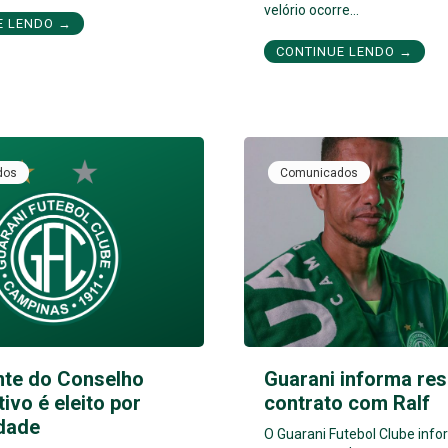
velório ocorre…
E LENDO →
CONTINUE LENDO →
dos
Comunicados
nte do Conselho
Guarani informa res
tivo é eleito por
contrato com Ralf
dade
O Guarani Futebol Clube inf