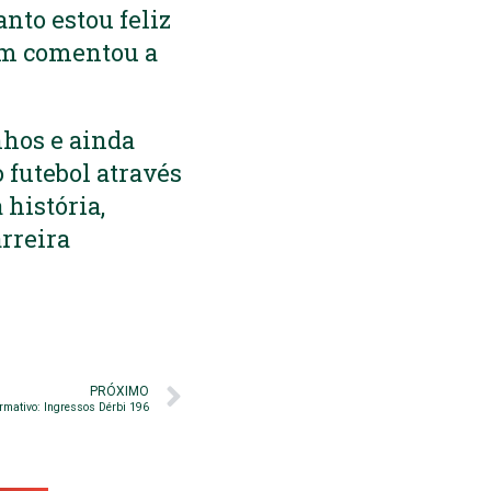
anto estou feliz
bém comentou a
nhos e ainda
futebol através
 história,
rreira
PRÓXIMO
ormativo: Ingressos Dérbi 196