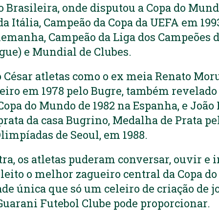
o Brasileira, onde disputou a Copa do Mun
da Itália, Campeão da Copa da UEFA em 199
emanha, Campeão da Liga dos Campeões d
ue) e Mundial de Clubes.
o César atletas como o ex meia Renato Mor
eiro em 1978 pelo Bugre, também revelado 
Copa do Mundo de 1982 na Espanha, e João 
 prata da casa Bugrino, Medalha de Prata pe
Olimpíadas de Seoul, em 1988.
tra, os atletas puderam conversar, ouvir e 
eleito o melhor zagueiro central da Copa d
e única que só um celeiro de criação de j
Guarani Futebol Clube pode proporcionar.