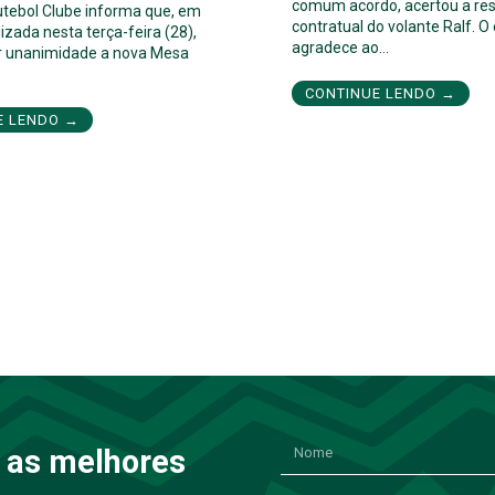
comum acordo, acertou a res
utebol Clube informa que, em
contratual do volante Ralf. O
izada nesta terça-feira (28),
agradece ao…
por unanimidade a nova Mesa
CONTINUE LENDO →
E LENDO →
 as melhores