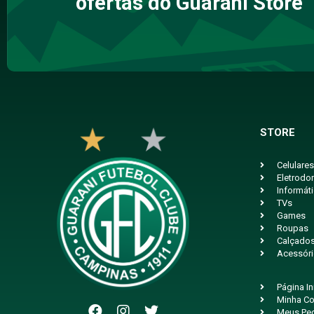
ofertas do Guarani Store
STORE
Celulares
Eletrodo
Informát
TVs
Games
Roupas
Calçado
Acessór
Página In
Minha Co
Meus Pe