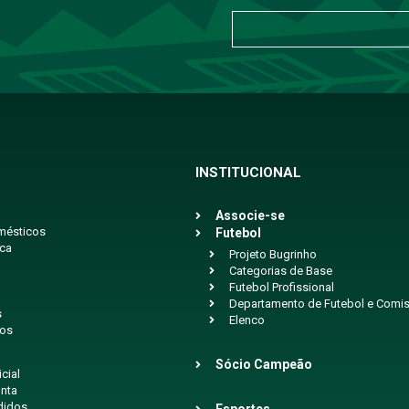
INSTITUCIONAL
Associe-se
mésticos
Futebol
ica
Projeto Bugrinho
Categorias de Base
Futebol Profissional
Departamento de Futebol e Comis
s
Elenco
ios
Sócio Campeão
icial
nta
didos