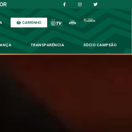
IOR
CARRINHO
A
NANÇA
TRANSPARÊNCIA
SÓCIO CAMPEÃO
eiro Júlio Cesar
io Cesar