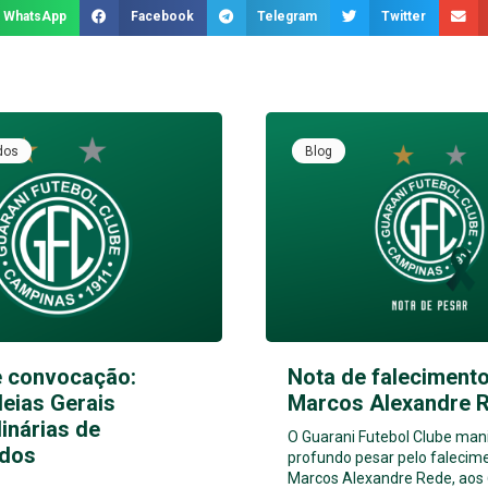
WhatsApp
Facebook
Telegram
Twitter
dos
Blog
e convocação:
Nota de falecimento
eias Gerais
Marcos Alexandre 
inárias de
O Guarani Futebol Clube man
dos
profundo pesar pelo falecim
Marcos Alexandre Rede, aos 