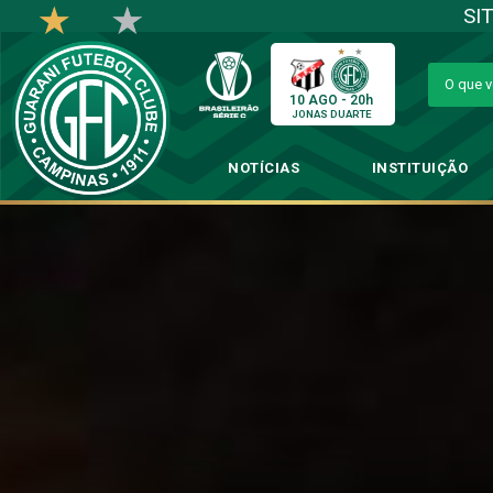
SI
10 AGO - 20h
JONAS DUARTE
NOTÍCIAS
INSTITUIÇÃO
Categorias de b
→
C