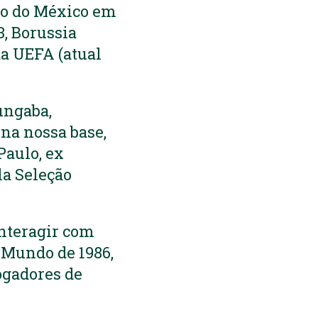
do do México em
3, Borussia
a UEFA (atual
ungaba,
na nossa base,
Paulo, ex
la Seleção
interagir com
o Mundo de 1986,
ogadores de