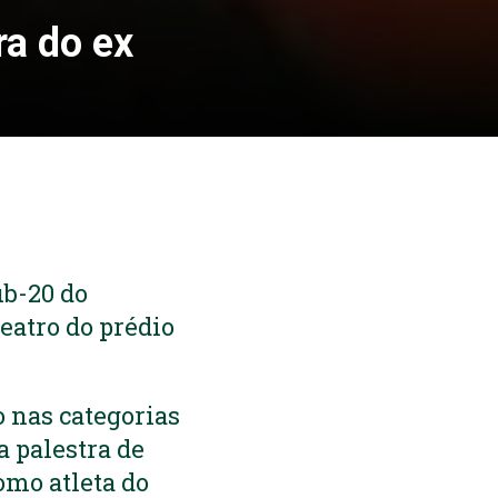
ra do ex
ub-20 do
eatro do prédio
o nas categorias
a palestra de
omo atleta do