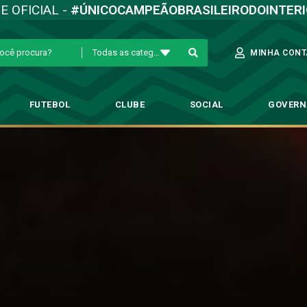
TE OFICIAL -
#ÚNICOCAMPEÃOBRASILEIRODOINTER
Todas as categorias
MINHA CONT
FUTEBOL
CLUBE
SOCIAL
GOVER
ase recebem palestra do ex zagu
ategoria de Base
→
Categorias de base recebem palestra do ex zagueiro Júl