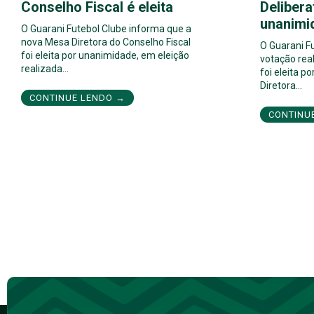
Conselho Fiscal é eleita
Delibera
unanimi
O Guarani Futebol Clube informa que a
nova Mesa Diretora do Conselho Fiscal
O Guarani F
foi eleita por unanimidade, em eleição
votação real
realizada…
foi eleita 
Diretora…
CONTINUE LENDO →
CONTINU