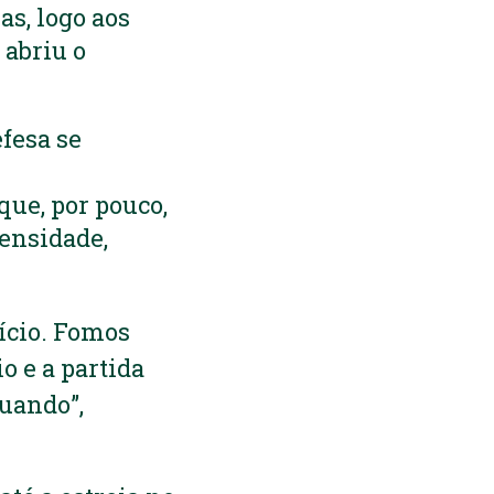
s, logo aos
 abriu o
efesa se
ue, por pouco,
ensidade,
cio. F
omos
o e a partida
tuando”,