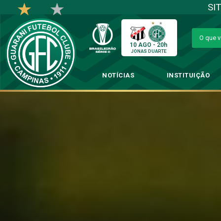
SI
10 AGO - 20h
JONAS DUARTE
NOTÍCIAS
INSTITUIÇÃO
Com gol de Marco
→
Ca