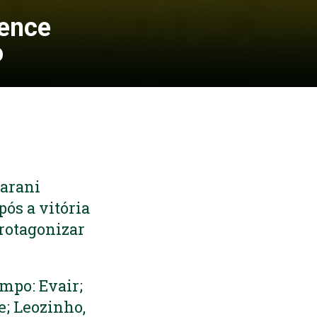
vence
o
uarani
ós a vitória
protagonizar
mpo: Evair;
e; Leozinho,