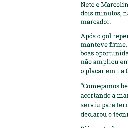
Neto e Marcolin
dois minutos, na
marcador.
Após o gol repe
manteve firme. 
boas oportunida
não ampliou em 
o
placar em 1 a 
“Começamos bem 
acertando a mar
serviu para ter
declarou o técn