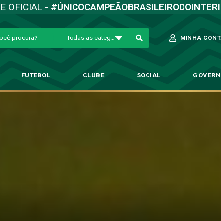
TE OFICIAL -
#ÚNICOCAMPEÃOBRASILEIRODOINTER
Todas as categorias
MINHA CONT
FUTEBOL
CLUBE
SOCIAL
GOVER
lino, Sub-20 vence amistoso c
tegoria de Base
→
Com gol de Marcolino, Sub-20 vence amistoso contra o 