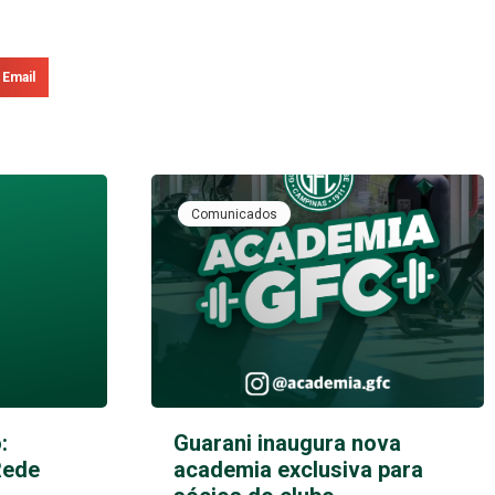
Email
Comunicados
:
Guarani inaugura nova
Rede
academia exclusiva para