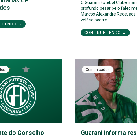
inárias de
O Guarani Futebol Clube man
dos
profundo pesar pelo falecim
Marcos Alexandre Rede, aos 
velório ocorre…
E LENDO →
CONTINUE LENDO →
dos
Comunicados
nte do Conselho
Guarani informa res