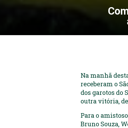
Com 
Na manhã desta 
receberam o São
dos garotos do S
outra vitória, d
Para o amistos
Bruno Souza, We