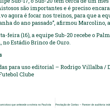
uipe Sub-17, o Sub-20 tem cerca de um mês 
mistosos são importantes e é preciso encara
ivo agora é focar nos treinos, para que a e
nha do ano passado”, afirmou Marcolino, a
a-feira (16), a equipe Sub-20 recebe o Pal
, no Estádio Brinco de Ouro.
s
as para uso editorial – Rodrigo Villalba /
 Futebol Clube
amistoso que antecede a estreia no Paulista