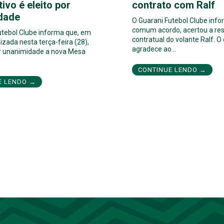
tivo é eleito por
contrato com Ralf
dade
O Guarani Futebol Clube inf
comum acordo, acertou a res
utebol Clube informa que, em
contratual do volante Ralf. O
izada nesta terça-feira (28),
agradece ao…
por unanimidade a nova Mesa
CONTINUE LENDO →
E LENDO →