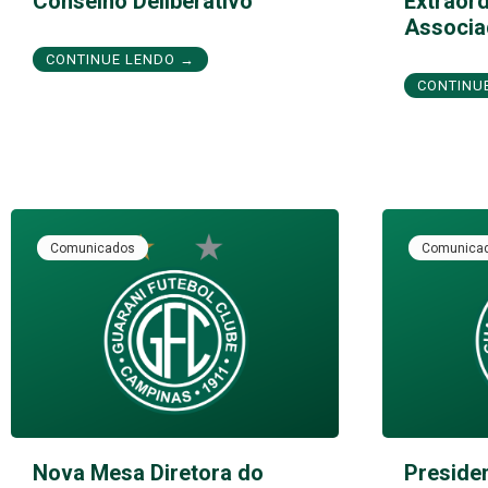
Conselho Deliberativo
Extraord
Associa
CONTINUE LENDO →
CONTINU
Comunicados
Comunica
Nova Mesa Diretora do
Preside