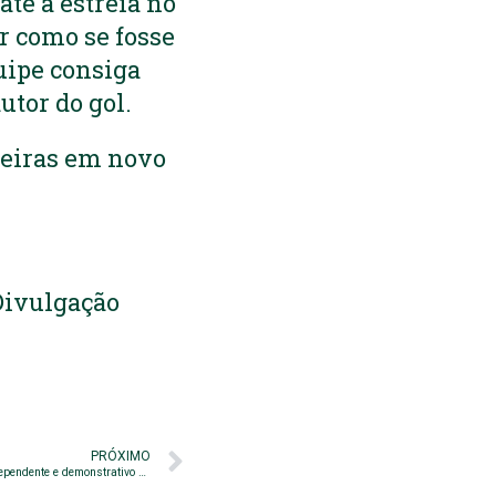
até a estreia no
r como se fosse
quipe consiga
utor do gol.
meiras em novo
 Divulgação
PRÓXIMO
Prestação de Contas – Parecer de auditoria independente e demonstrativo financeiro