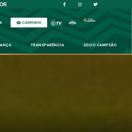
IOR
CARRINHO
A
NANÇA
TRANSPARÊNCIA
SÓCIO CAMPEÃO
ontra o São Paulo
São Paulo