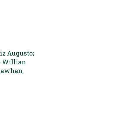
uiz Augusto;
e Willian
Khawhan,