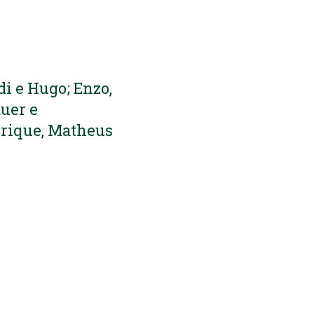
di e Hugo; Enzo,
auer e
nrique, Matheus