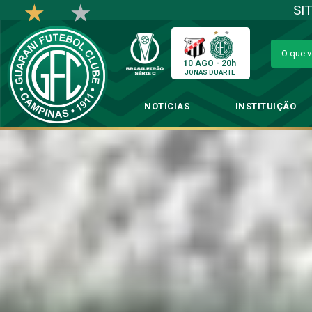
SI
10 AGO - 20h
JONAS DUARTE
NOTÍCIAS
INSTITUIÇÃO
Em uma rodada de vit
→
Categ