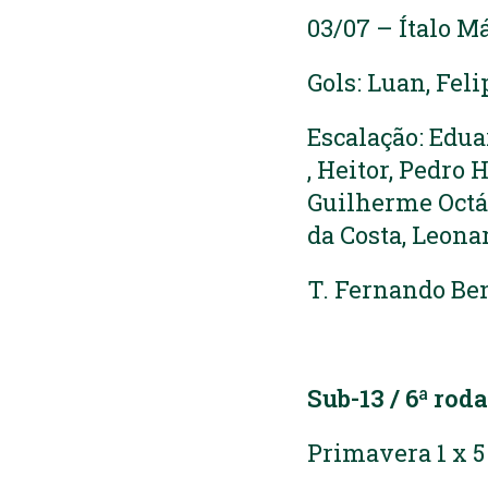
03/07 – Ítalo M
Gols: Luan, Feli
Escalação: Edua
, Heitor, Pedro
Guilherme Octá
da Costa, Leona
T. Fernando Be
Sub-13 / 6ª rod
Primavera 1 x 5