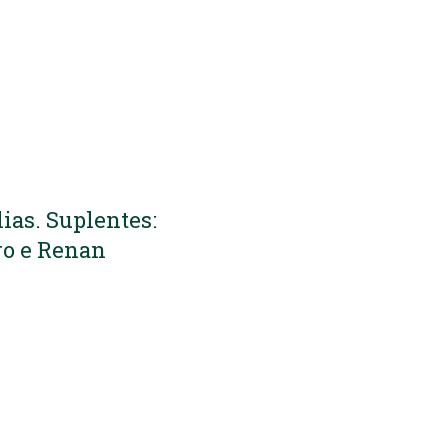
lias. Suplentes:
dro e Renan