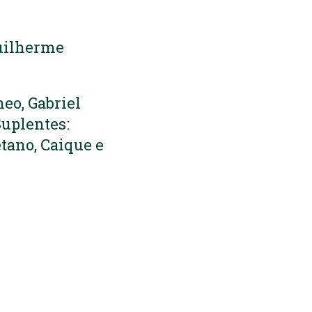
Guilherme
heo, Gabriel
Suplentes:
etano, Caique e