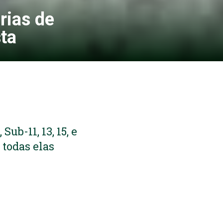
rias de
ta
ub-11, 13, 15, e
todas elas