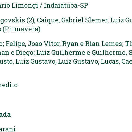
ário Limongi / Indaiatuba-SP
ugovskis (2), Caique, Gabriel Slemer, Luiz 
s (Primavera)
o; Felipe, Joao Vitor, Ryan e Rian Lemes; T
an e Diego; Luiz Guilherme e Guilherme. 
usto, Luiz Gustavo, Luiz Gustavo, Lucas, Ca
nedito
dada
uarani