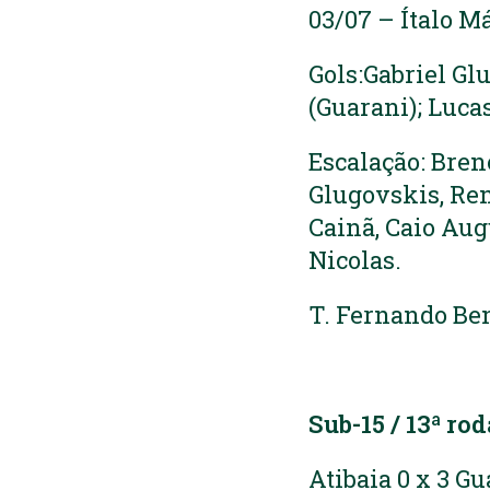
03/07 – Ítalo M
Gols:Gabriel Gl
(Guarani); Luca
Escalação: Bren
Glugovskis, Ren
Cainã, Caio Aug
Nicolas.
T. Fernando Be
Sub-15 / 13ª ro
Atibaia 0 x 3 G