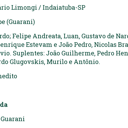
ário Limongi / Indaiatuba-SP
pe (Guarani)
rdo; Felipe Andreata, Luan, Gustavo de Nar
 Henrique Estevam e João Pedro, Nicolas Br
vio. Suplentes: João Guilherme, Pedro He
rdo Glugovskis, Murilo e Antônio.
nedito
ada
 Guarani