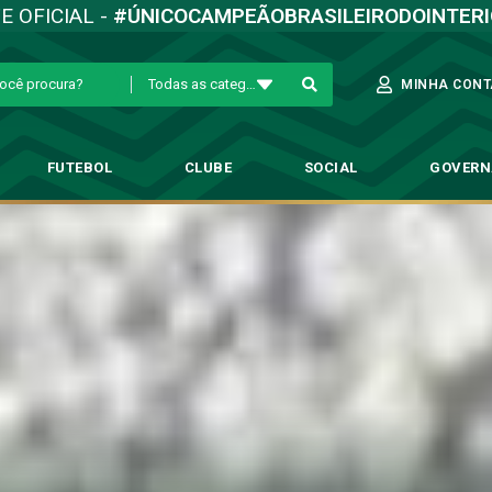
TE OFICIAL -
#ÚNICOCAMPEÃOBRASILEIRODOINTER
Todas as categorias
MINHA CONT
FUTEBOL
CLUBE
SOCIAL
GOVER
órias, Categorias de Base segu
oria de Base
→
Em uma rodada de vitórias, Categorias de Base seguem firme