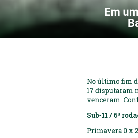
Em uma
B
No último fim de
17 disputaram 
venceram. Confi
Sub-11 / 6ª rod
Primavera 0 x 