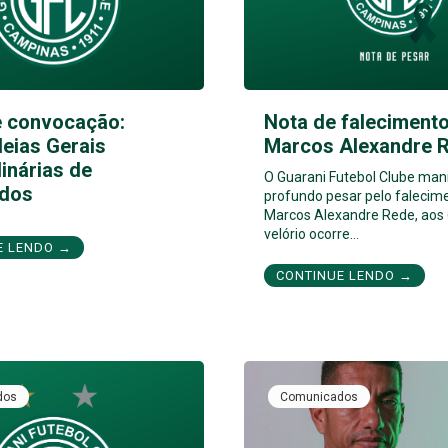
e convocação:
Nota de falecimento
eias Gerais
Marcos Alexandre 
inárias de
O Guarani Futebol Clube man
dos
profundo pesar pelo falecim
Marcos Alexandre Rede, aos 
velório ocorre…
E LENDO →
CONTINUE LENDO →
dos
Comunicados