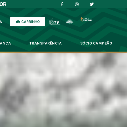
IOR
CARRINHO
A
NANÇA
TRANSPARÊNCIA
SÓCIO CAMPEÃO
em firmes no Paulista
s no Paulista