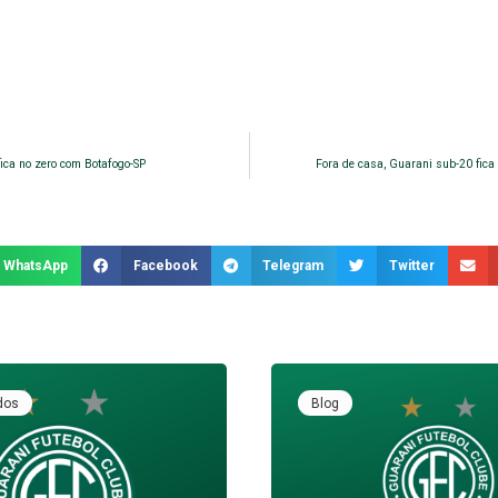
ica no zero com Botafogo-SP
Fora de casa, Guarani sub-20 fica
WhatsApp
Facebook
Telegram
Twitter
dos
Blog