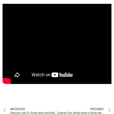
ANTERIOR
PRÓXIMO
Paulista sub-20: Bugre tem confronto contra o Santos no CT
Guarani faz último treino e fecha preparação para enfrentar o Confiança