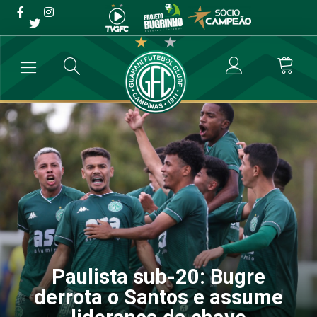
Paulista sub-20: Bugre
derrota o Santos e assume
liderança da chave
→
Categoria de Base
→
Paulista sub-20: Bugre derrota o Santos e a
Paulista sub-20: Bugre
derrota o Santos e assume