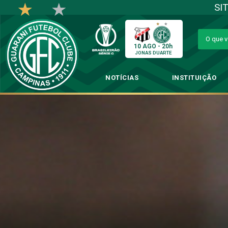
SI
10 AGO - 20h
JONAS DUARTE
NOTÍCIAS
INSTITUIÇÃO
Paulista sub-20: Bug
→
Categ