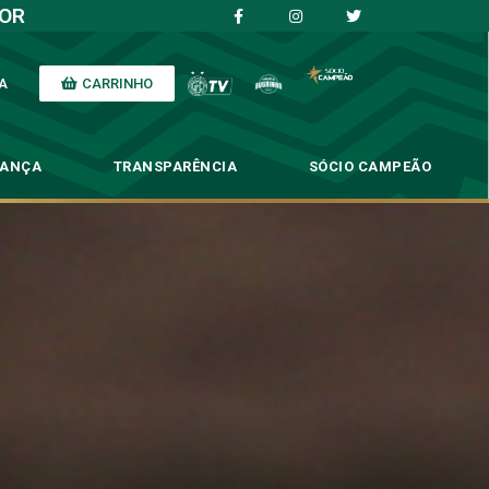
IOR
CARRINHO
A
NANÇA
TRANSPARÊNCIA
SÓCIO CAMPEÃO
 casa contra o Amparo
tra o Amparo