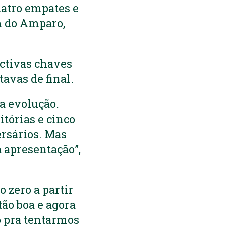
uatro empates e
m do Amparo,
ectivas chaves
avas de final.
a evolução.
itórias e cinco
ersários. Mas
 apresentação”,
zero a partir
tão boa e agora
o pra tentarmos