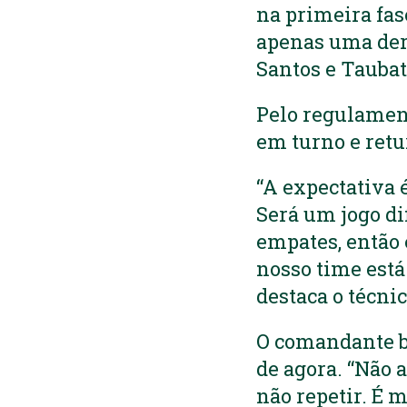
na primeira fas
apenas uma derr
Santos e Taubat
Pelo regulament
em turno e retu
“A expectativa
Será um jogo di
empates, então 
nosso time está
destaca o técni
O comandante b
de agora. “Não a
não repetir. É