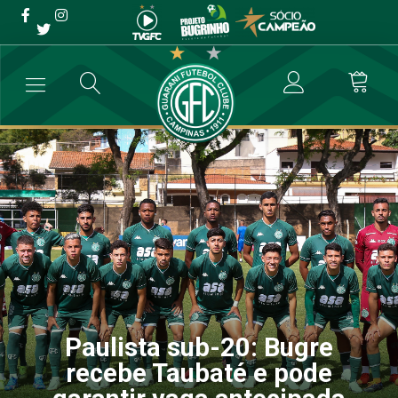
Paulista sub-20: Bugre
recebe Taubaté e pode
garantir vaga antecipada
→
Categoria de Base
→
Paulista sub-20: Bugre recebe Taubaté e pod
Paulista sub-20: Bugre
recebe Taubaté e pode