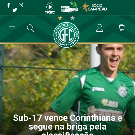
Sub-17 vence Corinthians e
segue na briga pela
classificação
→
Categoria de Base
→
Sub-17 vence Corinthians e segue na briga p
Sub-17 vence Corinthians e
segue na briga pela