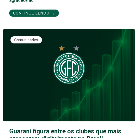
agradece ao…
CONTINUE LENDO →
Comunicados
Guarani figura entre os clubes que mais