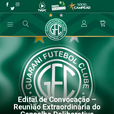
Edital de Convocação –
Reunião Extraordinária do
Conselho Deliberativo
→
Comunicados
→
Edital de Convocação – Reunião Extraordinária d
Edital de Convocação –
Reunião Extraordinária do