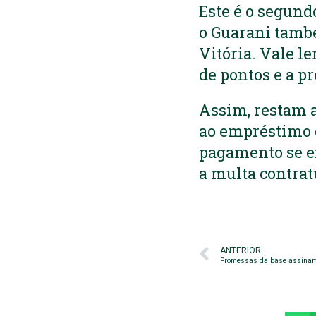
Este é o segund
o Guarani tamb
Vitória. Vale l
de pontos e a pr
Assim, restam a
ao empréstimo de
pagamento se en
a multa contrat
ANTERIOR
Promessas da base assinam p