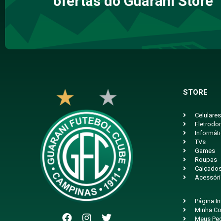
ofertas do Guarani Store
STORE
Celulares
Eletrodo
Informát
TVs
Games
Roupas
Calçado
Acessór
Página In
Minha Co
Meus Pe