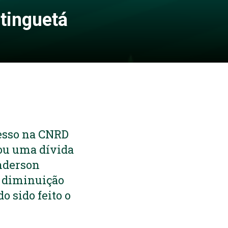
tinguetá
esso na CNRD
tou uma dívida
nderson
ós diminuição
o sido feito o