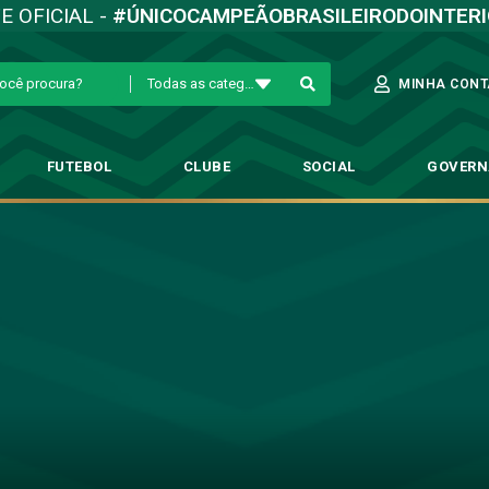
TE OFICIAL -
#ÚNICOCAMPEÃOBRASILEIRODOINTER
Todas as categorias
MINHA CONT
FUTEBOL
CLUBE
SOCIAL
GOVER
ita processo com o Guaratingu
→
Comunicados
→
Guarani quita processo com o Guaratinguetá na CNR