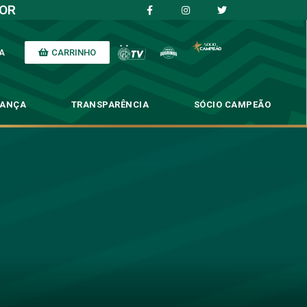
IOR
CARRINHO
A
NANÇA
TRANSPARÊNCIA
SÓCIO CAMPEÃO
etá na CNRD
D