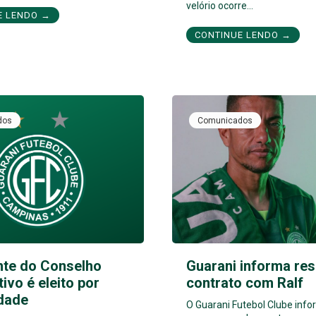
velório ocorre…
E LENDO →
CONTINUE LENDO →
dos
Comunicados
nte do Conselho
Guarani informa res
tivo é eleito por
contrato com Ralf
dade
O Guarani Futebol Clube inf