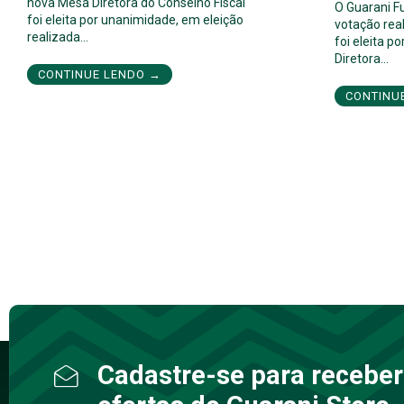
nova Mesa Diretora do Conselho Fiscal
O Guarani F
foi eleita por unanimidade, em eleição
votação real
realizada…
foi eleita 
Diretora…
CONTINUE LENDO →
CONTINU
Cadastre-se para receber