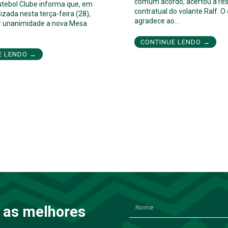
comum acordo, acertou a res
utebol Clube informa que, em
contratual do volante Ralf. O
izada nesta terça-feira (28),
agradece ao…
por unanimidade a nova Mesa
CONTINUE LENDO →
E LENDO →
 as melhores