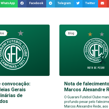
WhatsApp
Facebook
Telegram
Twitter
dos
Blog
e convocação:
Nota de falecimento
eias Gerais
Marcos Alexandre 
inárias de
O Guarani Futebol Clube man
dos
profundo pesar pelo falecim
Marcos Alexandre Rede, aos 