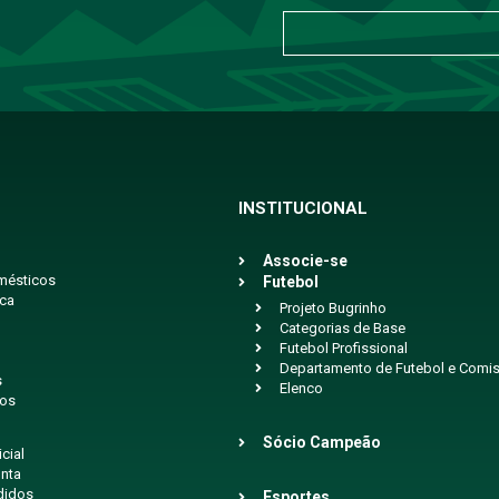
INSTITUCIONAL
Associe-se
mésticos
Futebol
ica
Projeto Bugrinho
Categorias de Base
Futebol Profissional
Departamento de Futebol e Comis
s
Elenco
ios
Sócio Campeão
icial
nta
didos
Esportes