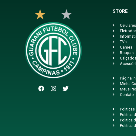
STORE
Celulares
Eletrodo
Informát
TVs
Games
Roupas
Calçado
Acessór
Página In
Minha Co
Meus Pe
Contato
Políticas
Política
Política 
Política 