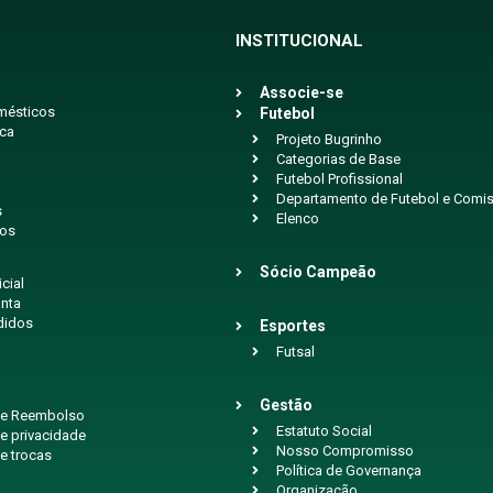
INSTITUCIONAL
Associe-se
mésticos
Futebol
ica
Projeto Bugrinho
Categorias de Base
Futebol Profissional
Departamento de Futebol e Comis
s
Elenco
ios
Sócio Campeão
icial
nta
didos
Esportes
Futsal
Gestão
 de Reembolso
Estatuto Social
de privacidade
Nosso Compromisso
de trocas
Política de Governança
Organização