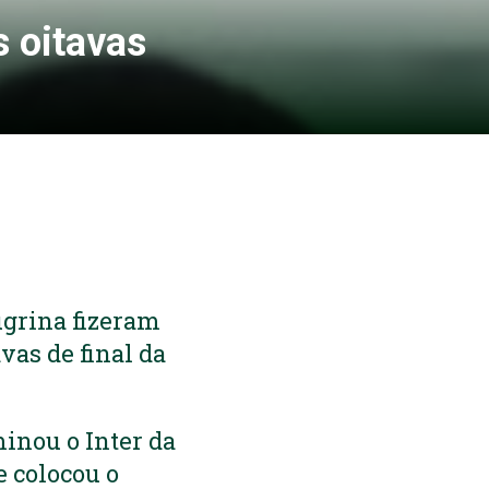
s oitavas
ugrina fizeram
vas de final da
minou o Inter da
e colocou o