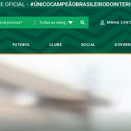
TE OFICIAL -
#ÚNICOCAMPEÃOBRASILEIRODOINTER
Todas as categorias
MINHA CONT
FUTEBOL
CLUBE
SOCIAL
GOVER
 o Inter e avança para as oitav
→
Copa São Paulo
→
Bugre goleia o Inter e avança para as oitavas da copi