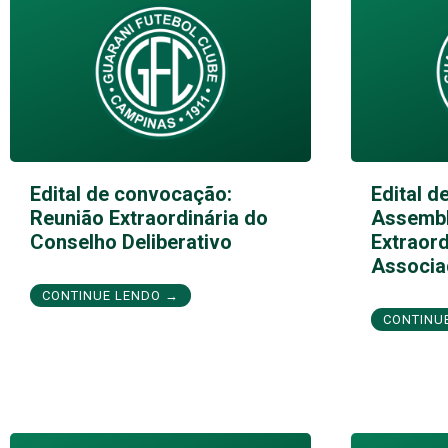
Edital de convocação:
Edital d
Reunião Extraordinária do
Assembl
Conselho Deliberativo
Extraord
Associa
CONTINUE LENDO →
CONTINU