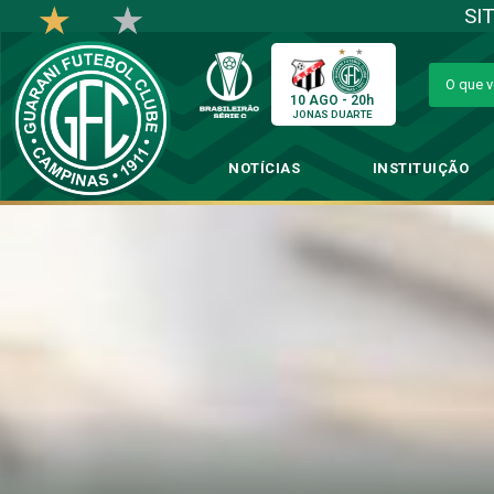
SI
10 AGO - 20h
JONAS DUARTE
NOTÍCIAS
INSTITUIÇÃO
Bugre goleia