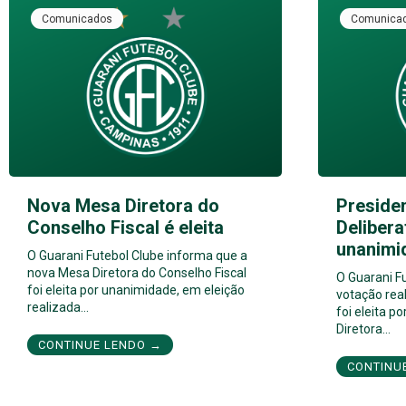
Comunicados
Comunica
Nova Mesa Diretora do
Preside
Conselho Fiscal é eleita
Delibera
unanimi
O Guarani Futebol Clube informa que a
nova Mesa Diretora do Conselho Fiscal
O Guarani F
foi eleita por unanimidade, em eleição
votação real
realizada…
foi eleita 
Diretora…
CONTINUE LENDO →
CONTINU