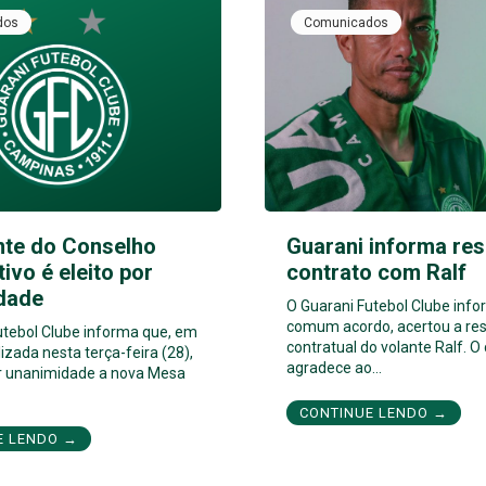
dos
Comunicados
nte do Conselho
Guarani informa res
tivo é eleito por
contrato com Ralf
dade
O Guarani Futebol Clube inf
comum acordo, acertou a res
utebol Clube informa que, em
contratual do volante Ralf. O
izada nesta terça-feira (28),
agradece ao…
por unanimidade a nova Mesa
CONTINUE LENDO →
E LENDO →