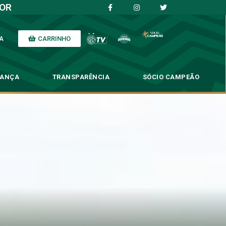
IOR
CARRINHO
A
NANÇA
TRANSPARÊNCIA
SÓCIO CAMPEÃO
as da copinha
nha