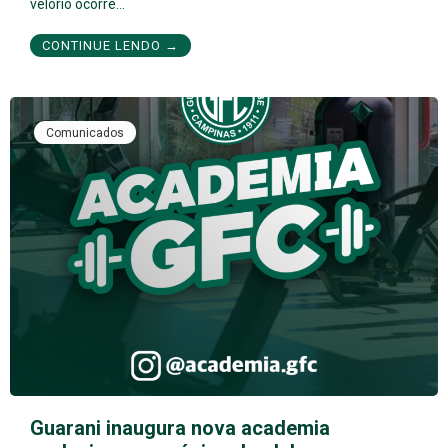
velório ocorre…
CONTINUE LENDO →
Comunicados
Guarani inaugura nova academia