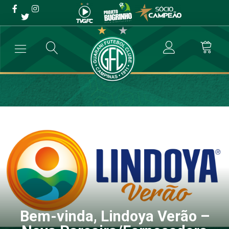
Bem-vinda, Lindoya Verão
– Nova
Parceira/Fornecedora do
Guarani
→
Destaque
→
Bem-vinda, Lindoya Verão – Nova Parceira/Forneced
Bem-vinda, Lindoya Verão –