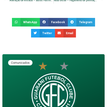
Alteração de entrada – Sócios Patrimoniais
Nota oficial – Pagamento de premiação
WhatsApp
Facebook
Telegram
Twitter
Email
Comunicados