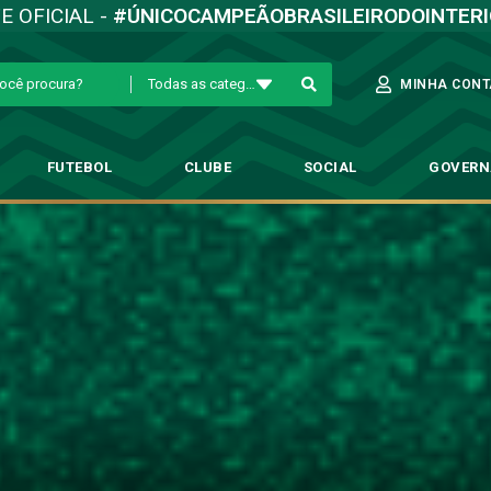
TE OFICIAL -
#ÚNICOCAMPEÃOBRASILEIRODOINTER
Todas as categorias
MINHA CONT
FUTEBOL
CLUBE
SOCIAL
GOVER
os dos jogos do Bugre entre as 
que
→
CBF define datas e horários dos jogos do Bugre entre as rodadas 12 e