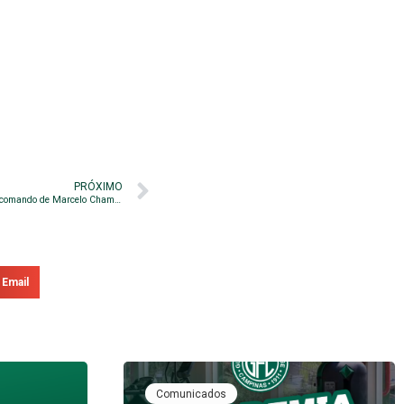
PRÓXIMO
Bugre se reapresenta e faz primeiro treino sob comando de Marcelo Chamusca
Email
Comunicados