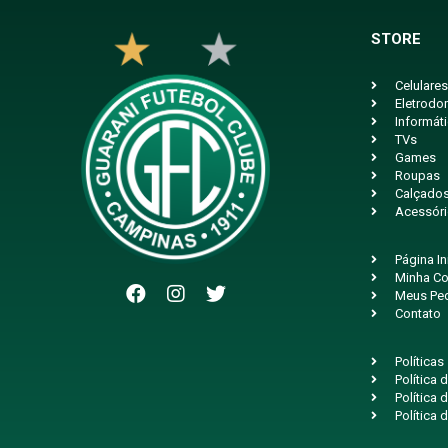
STORE
Celulares
Eletrodo
Informát
TVs
Games
Roupas
Calçado
Acessór
Página In
Minha Co
Meus Pe
Contato
Políticas
Política
Política 
Política 