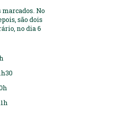
s marcados. No
epois, são dois
ário, no dia 6
9h
21h30
20h
11h