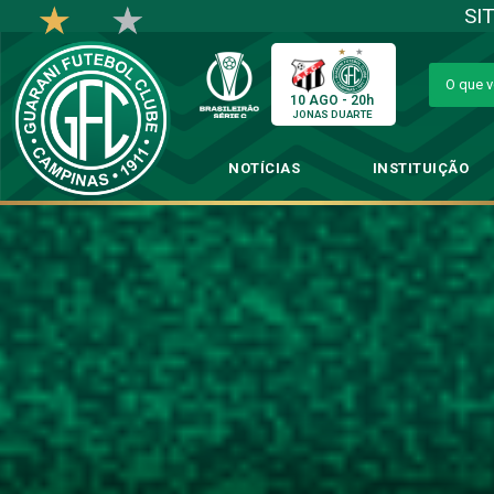
SI
10 AGO - 20h
JONAS DUARTE
NOTÍCIAS
INSTITUIÇÃO
CBF define datas e horári
→
Desta