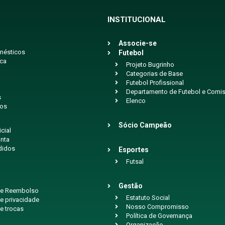
INSTITUCIONAL
Associe-se
mésticos
Futebol
ica
Projeto Bugrinho
Categorias de Base
Futebol Profissional
Departamento de Futebol e Comis
s
Elenco
ios
Sócio Campeão
icial
nta
didos
Esportes
Futsal
Gestão
 de Reembolso
Estatuto Social
de privacidade
Nosso Compromisso
de trocas
Política de Governança
Organização