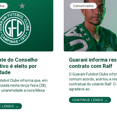
dos
Comunicados
nte do Conselho
Guarani informa res
tivo é eleito por
contrato com Ralf
dade
O Guarani Futebol Clube inf
comum acordo, acertou a res
utebol Clube informa que, em
contratual do volante Ralf. O
izada nesta terça-feira (28),
agradece ao…
por unanimidade a nova Mesa
CONTINUE LENDO →
E LENDO →