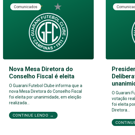
Comunicados
Comunica
Nova Mesa Diretora do
Preside
Conselho Fiscal é eleita
Delibera
unanimi
O Guarani Futebol Clube informa que a
nova Mesa Diretora do Conselho Fiscal
O Guarani F
foi eleita por unanimidade, em eleição
votação real
realizada…
foi eleita 
Diretora…
CONTINUE LENDO →
CONTINU