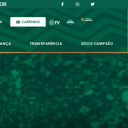
IOR
CARRINHO
A
NANÇA
TRANSPARÊNCIA
SÓCIO CAMPEÃO
rodadas 12 e 16 da Série B
 16 da Série B