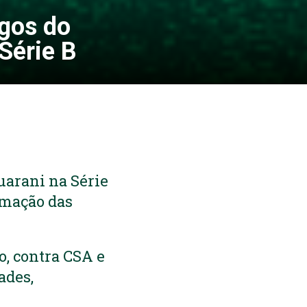
ogos do
Série B
uarani na Série
amação das
o, contra CSA e
ades,