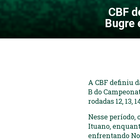
CBF de
Bugre 
A CBF definiu d
B do Campeonat
rodadas 12, 13, 1
Nesse período, 
Ituano, enquant
enfrentando No