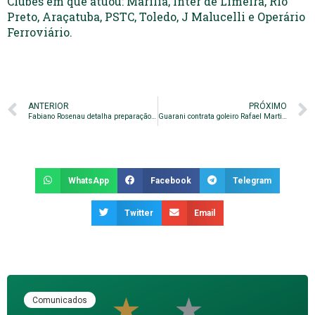
Clubes em que atuou: Marília, Inter de Limeira, Rio
Preto, Araçatuba, PSTC, Toledo, J Malucelli e Operário
Ferroviário.
ANTERIOR
PRÓXIMO
Fabiano Rosenau detalha preparação física para o Campeonato Paulista
Guarani contrata goleiro Rafael Martins por empréstimo
WhatsApp
Facebook
Telegram
Twitter
Email
Comunicados