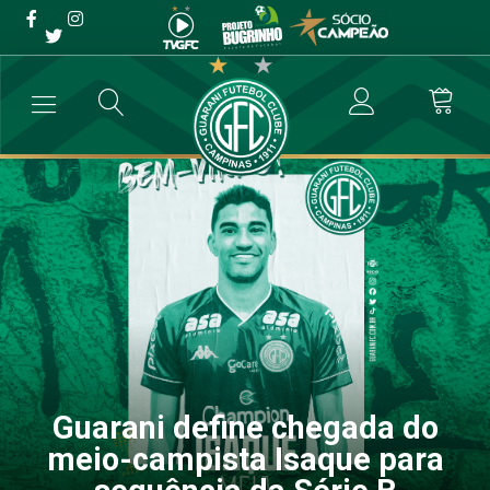
Guarani define chegada do
meio-campista Isaque para
sequência da Série B
→
Destaque
→
Guarani define chegada do meio-campista Isaque par
Guarani define chegada do
meio-campista Isaque para