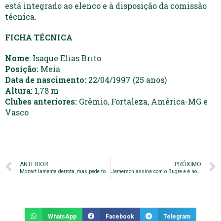
está integrado ao elenco e à disposição da comissão
técnica.
FICHA TÉCNICA
Nome
: Isaque Elias Brito
Posição:
Meia
Data de nascimento:
22/04/1997 (25 anos)
Altura:
1,78 m
Clubes anteriores:
Grêmio, Fortaleza, América-MG e
Vasco
ANTERIOR
PRÓXIMO
Mozart lamenta derrota, mas pede foco em recuperação: ‘Ter força para reagir’
Jamerson assina com o Bugre e é nova opção para a lateral-esquerda
WhatsApp
Facebook
Telegram