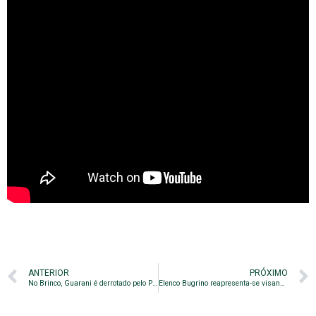
ANTERIOR
PRÓXIMO
No Brinco, Guarani é derrotado pelo Paysandu
Elenco Bugrino reapresenta-se visando o Brasil de Pelotas