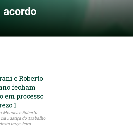
m acordo
 Mendes e Roberto
 na Justiça do Trabalho,
desta terça-feira