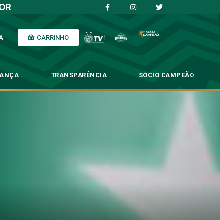
IOR
CARRINHO
A
NANÇA
TRANSPARÊNCIA
SÓCIO CAMPEÃO
rocesso de Cerezo
Cerezo