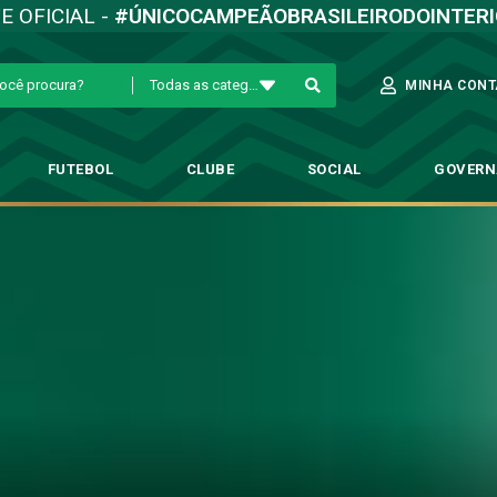
TE OFICIAL -
#ÚNICOCAMPEÃOBRASILEIRODOINTER
Todas as categorias
MINHA CONT
FUTEBOL
CLUBE
SOCIAL
GOVER
o Graziano fecham acordo em p
Destaque
→
Guarani e Roberto Graziano fecham acordo em processo de 