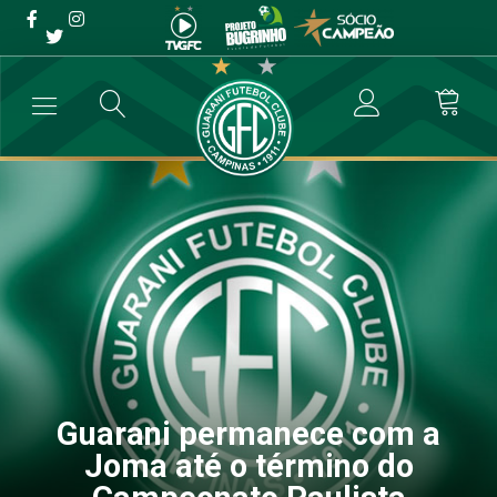
Guarani permanece com a
Joma até o término do
Campeonato Paulista
→
Destaque
→
Guarani permanece com a Joma até o término do Ca
Guarani permanece com a
Joma até o término do