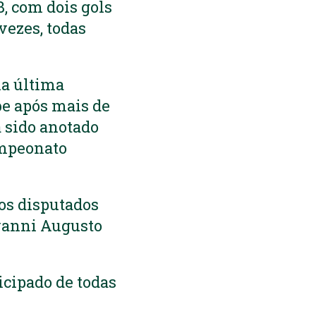
B, com dois gols
vezes, todas
na última
be após mais de
a sido anotado
ampeonato
os disputados
vanni Augusto
icipado de todas