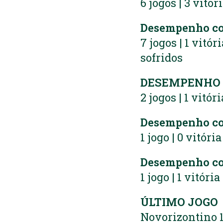
6 jogos | 3 vitór
Desempenho co
7 jogos | 1 vitór
sofridos
DESEMPENHO N
2 jogos | 1 vitór
Desempenho c
1 jogo | 0 vitóri
Desempenho co
1 jogo | 1 vitóri
ÚLTIMO JOGO
Novorizontino 1 