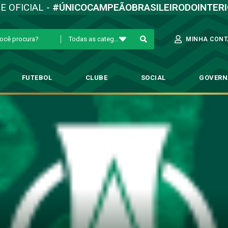
TE OFICIAL -
#ÚNICOCAMPEÃOBRASILEIRODOINTER
Todas as categorias
MINHA CONT
FUTEBOL
CLUBE
SOCIAL
GOVER
x CSA: dados e informações do 
→
Destaque
→
Guarani x CSA: dados e informações do confronto