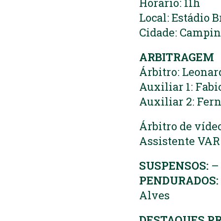
Horário: 11h
Local: Estádio 
Cidade: Campin
ARBITRAGEM
Árbitro: Leonar
Auxiliar 1: Fab
Auxiliar 2: Fe
Árbitro de víde
Assistente VAR:
SUSPENSOS:
–
PENDURADOS:
Alves
DESTAQUES PR