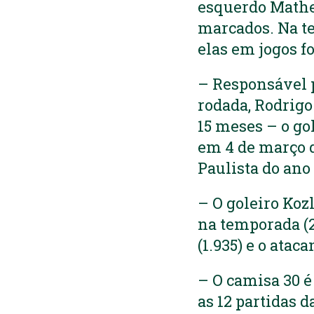
esquerdo Matheu
marcados. Na te
elas em jogos f
– Responsável p
rodada, Rodrigo
15 meses – o gol
em 4 de março d
Paulista do ano
– O goleiro Koz
na temporada (
(1.935) e o atac
– O camisa 30 é
as 12 partidas d