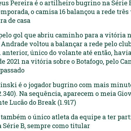
s Pereira é o artilheiro bugrino na Série 
mporada, o camisa 16 balançou a rede três 
ora de casa
elo gol que abriu caminho para a vitória 
 Andrade voltou a balançar a rede pelo clu
 anterior, único do volante até então, havi
e 2021 na vitória sobre o Botafogo, pelo C
 passado
linski é o jogador bugrino com mais minut
2.340). Na sequência, aparecem o meia Gio
ante Lucão do Break (1.917)
 também o único atleta da equipe a ter part
a Série B, sempre como titular