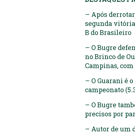
– Após derrotar 
segunda vitória
B do Brasileiro
– O Bugre defe
no Brinco de Ou
Campinas, com 1
– O Guarani é o
campeonato (5.3
– O Bugre tamb
precisos por par
– Autor de um do