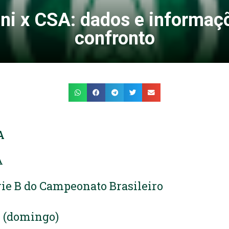
ni x CSA: dados e informaç
confronto
A
A
ie B do Campeonato Brasileiro
2 (domingo)