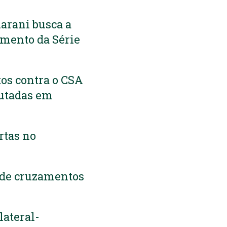
uarani busca a
amento da Série
os contra o CSA
putadas em
rtas no
 de cruzamentos
lateral-