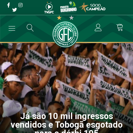
Já são 10 mil ingressos
vendidos e Tobogã
esgotado para o dérbi 195
→
Destaque
→
Já são 10 mil ingressos vendidos e Tobogã esgotado
Já são 10 mil ingressos
vendidos e Tobogã esgotado