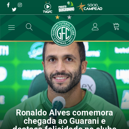
Ronaldo Alves comemora
chegada ao Guarani e
destaca felicidade no clube
→
Futebol Profissional
→
Ronaldo Alves comemora chegada ao Guara
Ronaldo Alves comemora
chegada ao Guarani e