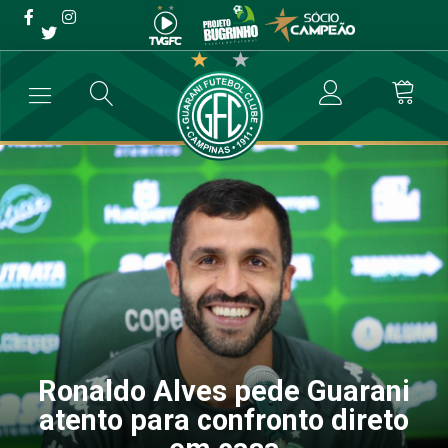
Ronaldo Alves pede Guarani
atento para confronto
direto em casa
→
Futebol Profissional
→
Ronaldo Alves pede Guarani atento para c
Ronaldo Alves pede Guarani
atento para confronto direto