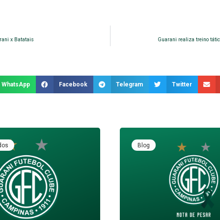
ani x Batatais
Guarani realiza treino táti
WhatsApp
Facebook
Telegram
Twitter
dos
Blog