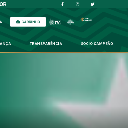
IOR
CARRINHO
A
NANÇA
TRANSPARÊNCIA
SÓCIO CAMPEÃO
s do Brinco de Ouro
de Ouro