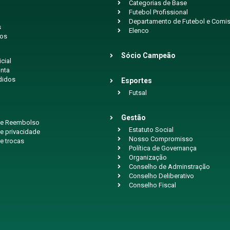
Categorias de Base
Futebol Profissional
Departamento de Futebol e Comis
s
Elenco
ios
Sócio Campeão
icial
nta
didos
Esportes
Futsal
Gestão
 de Reembolso
Estatuto Social
de privacidade
Nosso Compromisso
de trocas
Política de Governança
Organização
Conselho de Adminstração
Conselho Deliberativo
Conselho Fiscal