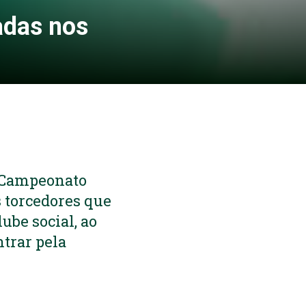
adas nos
o Campeonato
s torcedores que
lube social, ao
ntrar pela