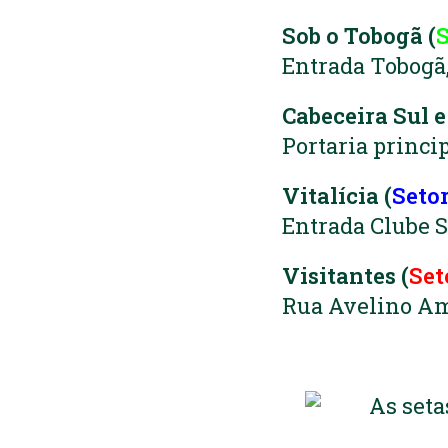
Sob o Tobogã (
S
Entrada Tobogã,
Cabeceira Sul e
Portaria princi
Vitalícia (
Seto
Entrada Clube So
Visitantes (
Set
Rua Avelino A