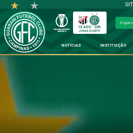
SI
10 AGO - 20h
JONAS DUARTE
NOTÍCIAS
INSTITUIÇÃO
Torcedor bugrino, 
→