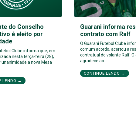
nte do Conselho
Guarani informa res
tivo é eleito por
contrato com Ralf
dade
O Guarani Futebol Clube inf
comum acordo, acertou a res
utebol Clube informa que, em
contratual do volante Ralf. O
izada nesta terça-feira (28),
agradece ao…
por unanimidade a nova Mesa
CONTINUE LENDO →
E LENDO →