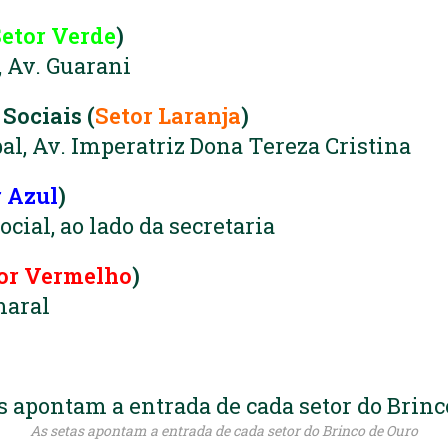
etor Verde
)
 Av. Guarani
 Sociais (
Setor Laranja
)
pal, Av. Imperatriz Dona Tereza Cristina
r Azul
)
cial, ao lado da secretaria
or Vermelho
)
maral
As setas apontam a entrada de cada setor do Brinco de Ouro