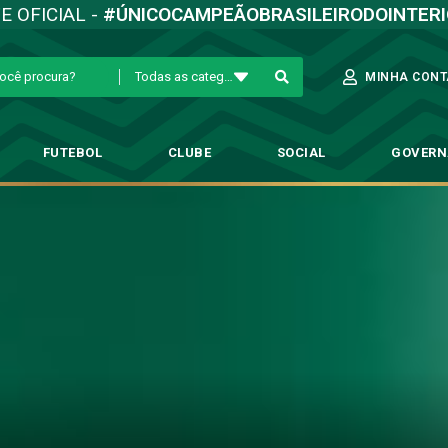
TE OFICIAL -
#ÚNICOCAMPEÃOBRASILEIRODOINTER
Todas as categorias
MINHA CONT
FUTEBOL
CLUBE
SOCIAL
GOVER
atente-se às entradas nos Jogo
Destaque
→
Torcedor bugrino, atente-se às entradas nos Jogos do Brinco 