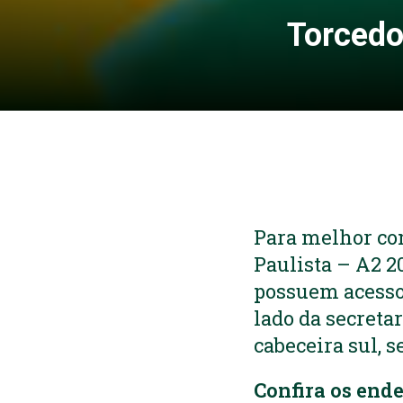
Torcedo
Para melhor co
Paulista – A2 2
possuem acesso à
lado da secretar
cabeceira sul, s
Confira os ende