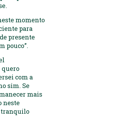
se.
e neste momento
ciente para
 de presente
m pouco”.
el
o quero
ersei com a
no sim. Se
ermanecer mais
o neste
 tranquilo