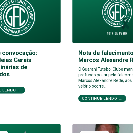
e convocação:
Nota de falecimento
eias Gerais
Marcos Alexandre 
inárias de
O Guarani Futebol Clube man
dos
profundo pesar pelo falecim
Marcos Alexandre Rede, aos 
velório ocorre…
E LENDO →
CONTINUE LENDO →