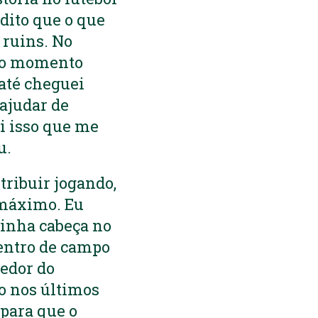
dito que o que
 ruins. No
 no momento
 até cheguei
ajudar de
i isso que me
u.
tribuir jogando,
 máximo. Eu
inha cabeça no
dentro de campo
cedor do
o nos últimos
para que o