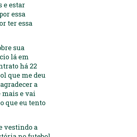
 e estar
por essa
r ter essa
obre sua
ício lá em
trato há 22
ebol que me deu
 agradecer a
 mais e vai
so que eu tento
e vestindo a
tória no futebol