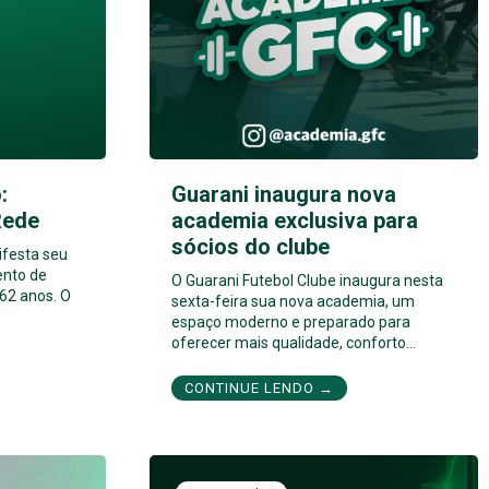
volume.
:
Guarani inaugura nova
Rede
academia exclusiva para
sócios do clube
ifesta seu
ento de
O Guarani Futebol Clube inaugura nesta
62 anos. O
sexta-feira sua nova academia, um
espaço moderno e preparado para
oferecer mais qualidade, conforto…
CONTINUE LENDO →