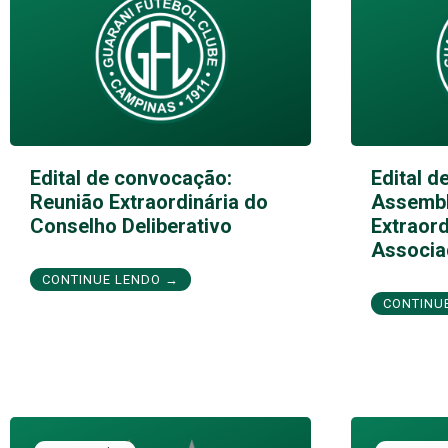
Edital de convocação:
Edital d
Reunião Extraordinária do
Assembl
Conselho Deliberativo
Extraord
Associa
CONTINUE LENDO →
CONTINU