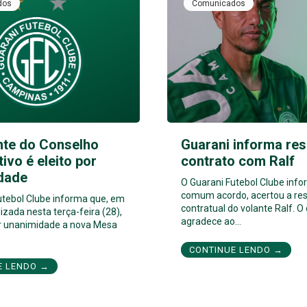
dos
Comunicados
nte do Conselho
Guarani informa res
tivo é eleito por
contrato com Ralf
dade
O Guarani Futebol Clube inf
comum acordo, acertou a res
utebol Clube informa que, em
contratual do volante Ralf. O
izada nesta terça-feira (28),
agradece ao…
por unanimidade a nova Mesa
CONTINUE LENDO →
E LENDO →