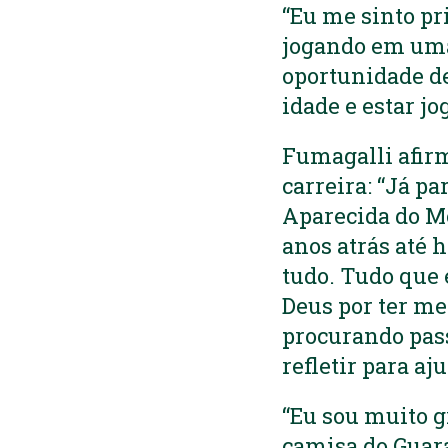
“Eu me sinto pr
jogando em uma 
oportunidade de
idade e estar jo
Fumagalli afirm
carreira: “Já pa
Aparecida do M
anos atrás até h
tudo. Tudo que 
Deus por ter me
procurando pass
refletir para aj
“Eu sou muito g
camisa do Guara