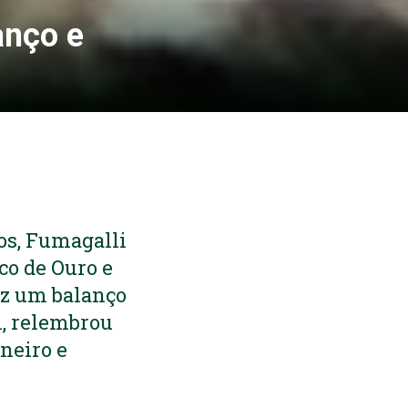
anço e
os, Fumagalli
co de Ouro e
ez um balanço
l, relembrou
neiro e