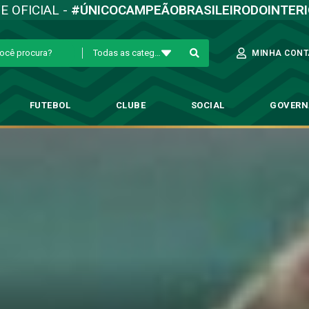
TE OFICIAL -
#ÚNICOCAMPEÃOBRASILEIRODOINTER
Todas as categorias
MINHA CONT
FUTEBOL
CLUBE
SOCIAL
GOVER
magalli faz balanço e projeta o
ebol Profissional
→
Aniversariante, Fumagalli faz balanço e projeta o Guarani