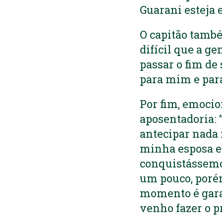
Guarani esteja 
O capitão també
difícil que a g
passar o fim de
para mim e par
Por fim, emocio
aposentadoria: 
antecipar nada 
minha esposa e 
conquistássemo
um pouco, porém
momento é gara
venho fazer o p