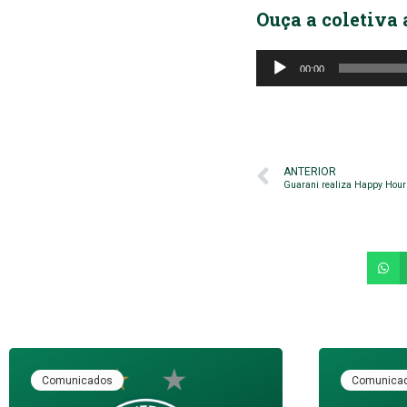
Ouça a coletiva 
Tocador
00:00
de
áudio
ANTERIOR
Guarani realiza Happy Hour
Comunicados
Comunica