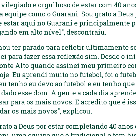
ivilegiado e orgulhoso de estar com 40 anos
equipe como o Guarani. Sou grato a Deus 
 estar aqui no Guarani e principalmente po
gando em alto nível”, descontraiu.
ou ter parado para refletir ultimamente s
rei para fazer essa reflexão sim. Desde o in
onte Alto quando assinei meu primeiro con
oje. Eu aprendi muito no futebol, foi o fut
eu tenho eu devo ao futebol e eu tenho que
 dado esse dom. A gente a cada dia aprende
ar para os mais novos. E acredito que é is
udar os mais novos”, explicou.
rato a Deus por estar completando 40 anos 
ni, uma equipe que é tradicional e tem his