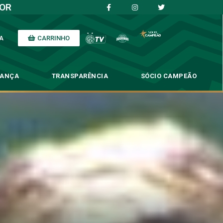
IOR
CARRINHO
A
NANÇA
TRANSPARÊNCIA
SÓCIO CAMPEÃO
 Guarani na Série B
 na Série B