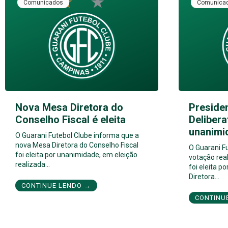
Comunicados
Comunica
Nova Mesa Diretora do
Preside
Conselho Fiscal é eleita
Delibera
unanimi
O Guarani Futebol Clube informa que a
nova Mesa Diretora do Conselho Fiscal
O Guarani F
foi eleita por unanimidade, em eleição
votação real
realizada…
foi eleita 
Diretora…
CONTINUE LENDO →
CONTINU