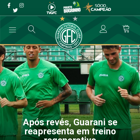
Após revés, Guarani se
reapresenta em treino
regenerativo
→
Futebol Profissional
→
Após revés, Guarani se reapresenta em tre
Após revés, Guarani se
reapresenta em treino