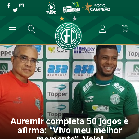
Auremir completa 50 jogos
e afirma: “Vivo meu melhor
momento”. Veja!
→
Futebol Profissional
→
Auremir completa 50 jogos e afirma: “Vivo
Auremir completa 50 jogos e
afirma: “Vivo meu melhor