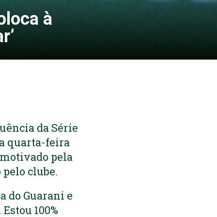
oloca à
r’
uência da Série
a quarta-feira
e motivado pela
 pelo clube.
a do Guarani e
 Estou 100%