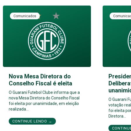
Comunicados
Comunica
Nova Mesa Diretora do
Preside
Conselho Fiscal é eleita
Delibera
unanimi
O Guarani Futebol Clube informa que a
nova Mesa Diretora do Conselho Fiscal
O Guarani F
foi eleita por unanimidade, em eleição
votação real
realizada…
foi eleita 
Diretora…
CONTINUE LENDO →
CONTINU