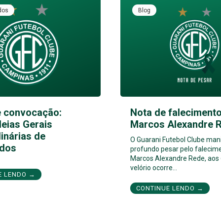
dos
Blog
e convocação:
Nota de falecimento
eias Gerais
Marcos Alexandre 
inárias de
O Guarani Futebol Clube man
dos
profundo pesar pelo falecim
Marcos Alexandre Rede, aos 
velório ocorre…
E LENDO →
CONTINUE LENDO →