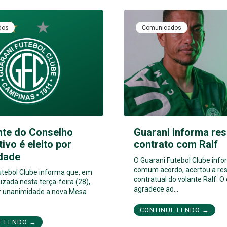
dos
Comunicados
nte do Conselho
Guarani informa res
tivo é eleito por
contrato com Ralf
dade
O Guarani Futebol Clube inf
comum acordo, acertou a res
utebol Clube informa que, em
contratual do volante Ralf. O
izada nesta terça-feira (28),
agradece ao…
por unanimidade a nova Mesa
CONTINUE LENDO →
E LENDO →