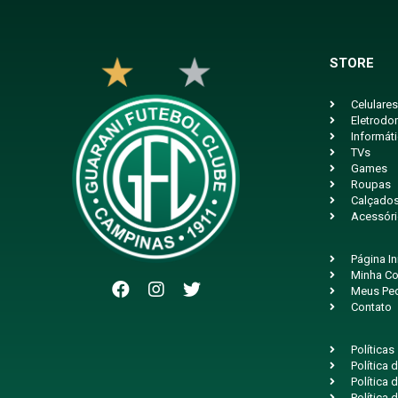
STORE
Celulares
Eletrodo
Informát
TVs
Games
Roupas
Calçado
Acessór
Página In
Minha Co
Meus Pe
Contato
Políticas
Política
Política 
Política 