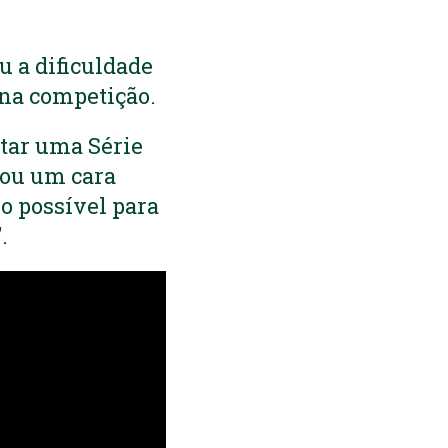
u a dificuldade
 na competição.
tar uma Série
Sou um cara
o possível para
.