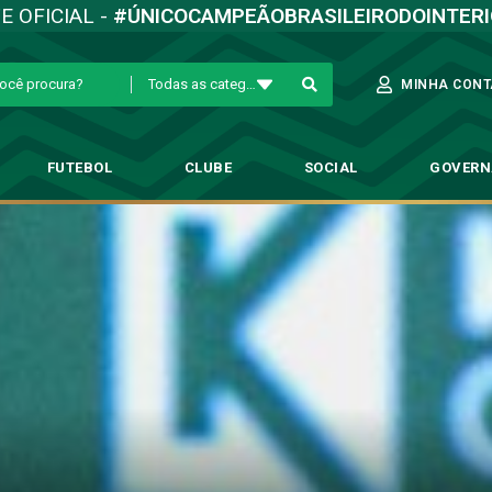
TE OFICIAL -
#ÚNICOCAMPEÃOBRASILEIRODOINTER
Todas as categorias
MINHA CONT
FUTEBOL
CLUBE
SOCIAL
GOVER
ivado e se coloca à disposição:
 Profissional
→
Bruno José chega motivado e se coloca à disposição: ‘Ansio