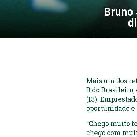
Bruno 
d
Mais um dos ref
B do Brasileiro
(13). Emprestad
oportunidade e 
“Chego muito fe
chego com muita