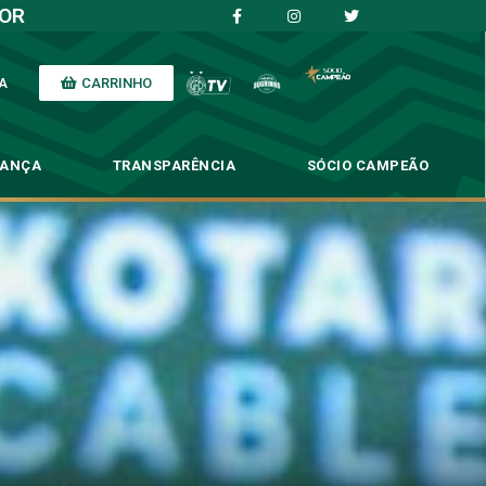
IOR
CARRINHO
A
NANÇA
TRANSPARÊNCIA
SÓCIO CAMPEÃO
 ‘Ansioso para jogar’
so para jogar’