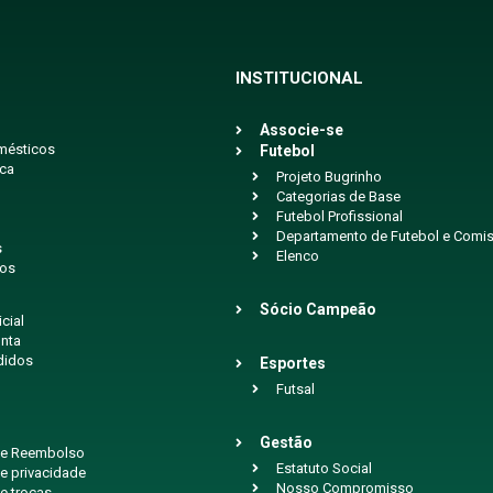
INSTITUCIONAL
Associe-se
mésticos
Futebol
ica
Projeto Bugrinho
Categorias de Base
Futebol Profissional
Departamento de Futebol e Comis
s
Elenco
ios
Sócio Campeão
icial
nta
didos
Esportes
Futsal
Gestão
 de Reembolso
Estatuto Social
de privacidade
Nosso Compromisso
de trocas