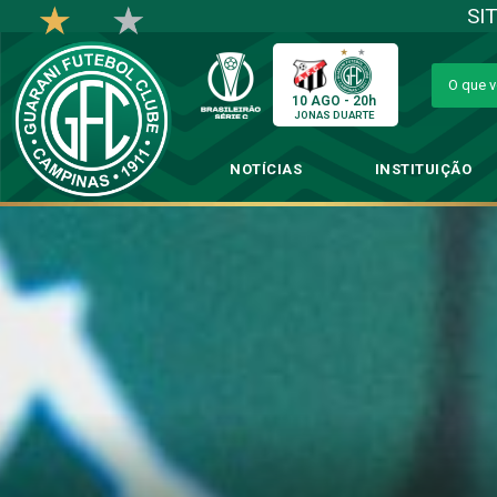
SI
10 AGO - 20h
JONAS DUARTE
NOTÍCIAS
INSTITUIÇÃO
Bruno José chega mot
→
Futebol