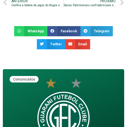
ANTERIOR
PRÓXIMO
Confira a tabela de jogos do Bugre na 47ª Copa São Paulo
Sócios Patrimoniais confraternizam no Brinco
WhatsApp
Facebook
Telegram
Twitter
Email
Comunicados