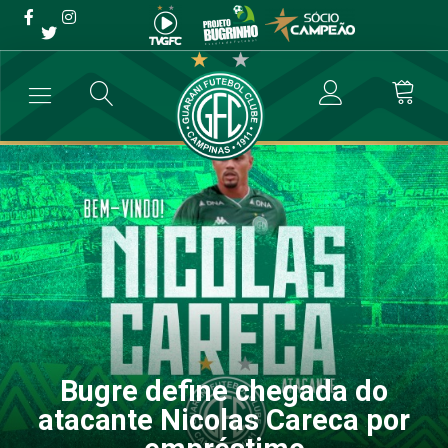
Bugre define chegada do
atacante Nicolas Careca
por empréstimo
→
Futebol Profissional
→
Bugre define chegada do atacante Nicola
Bugre define chegada do
atacante Nicolas Careca por