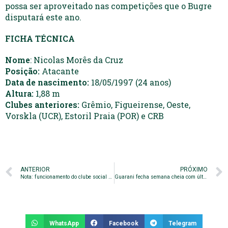
possa ser aproveitado nas competições que o Bugre
disputará este ano.
FICHA TÉCNICA
Nome
: Nicolas Morês da Cruz
Posição:
Atacante
Data de nascimento:
18/05/1997 (24 anos)
Altura:
1,88 m
Clubes anteriores:
Grêmio, Figueirense, Oeste,
Vorskla (UCR), Estoril Praia (POR) e CRB
ANTERIOR
PRÓXIMO
Nota: funcionamento do clube social no Carnaval
Guarani fecha semana cheia com último treino para enfrentar o Santo André
WhatsApp
Facebook
Telegram