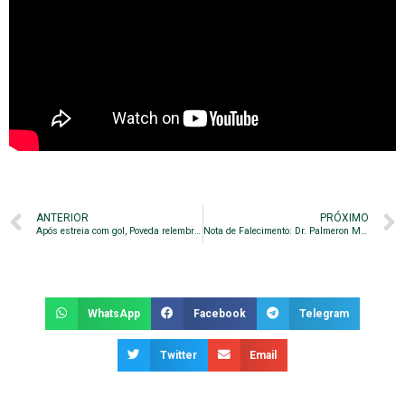
ANTERIOR
PRÓXIMO
Após estreia com gol, Poveda relembra momento e espera repetir boa atuação
Nota de Falecimento: Dr. Palmeron Mendes – Pai do atual presidente do Guarani
WhatsApp
Facebook
Telegram
Twitter
Email