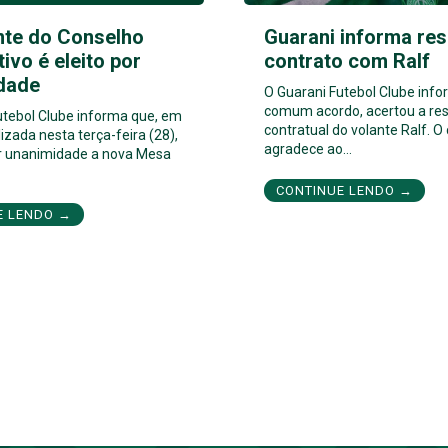
nte do Conselho
Guarani informa res
tivo é eleito por
contrato com Ralf
dade
O Guarani Futebol Clube inf
comum acordo, acertou a res
utebol Clube informa que, em
contratual do volante Ralf. O
izada nesta terça-feira (28),
agradece ao…
por unanimidade a nova Mesa
CONTINUE LENDO →
E LENDO →