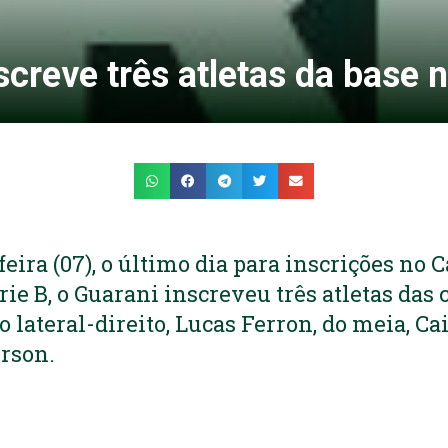
screve três atletas da base n
eira (07), o último dia para inscrições no
rie B, o Guarani inscreveu três atletas das 
o lateral-direito, Lucas Ferron, do meia, Ca
erson.