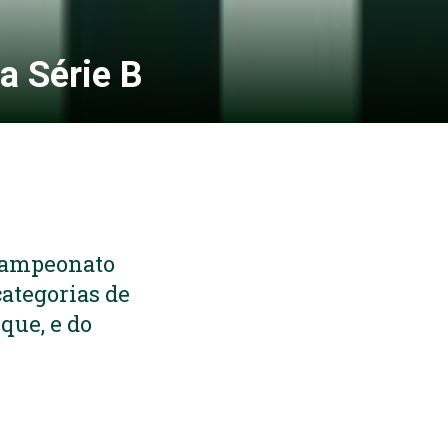
a Série B
 Campeonato
categorias de
ique, e do