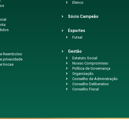
s
Elenco
ios
Sócio Campeão
icial
nta
didos
Esportes
Futsal
Gestão
 de Reembolso
Estatuto Social
de privacidade
Nosso Compromisso
de trocas
Política de Governança
Organização
Conselho de Adminstração
Conselho Deliberativo
Conselho Fiscal