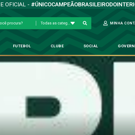
TE OFICIAL -
#ÚNICOCAMPEÃOBRASILEIRODOINTER
Todas as categorias
MINHA CONT
FUTEBOL
CLUBE
SOCIAL
GOVER
nscreve três atletas da base na
→
Futebol Profissional
→
Bugre inscreve três atletas da base na Série B