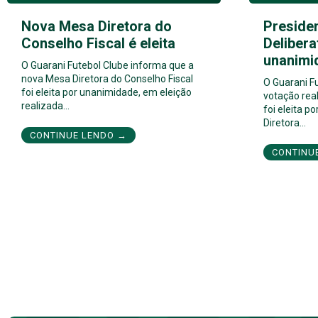
Nova Mesa Diretora do
Preside
Conselho Fiscal é eleita
Delibera
unanimi
O Guarani Futebol Clube informa que a
nova Mesa Diretora do Conselho Fiscal
O Guarani F
foi eleita por unanimidade, em eleição
votação real
realizada…
foi eleita 
Diretora…
CONTINUE LENDO →
CONTINU