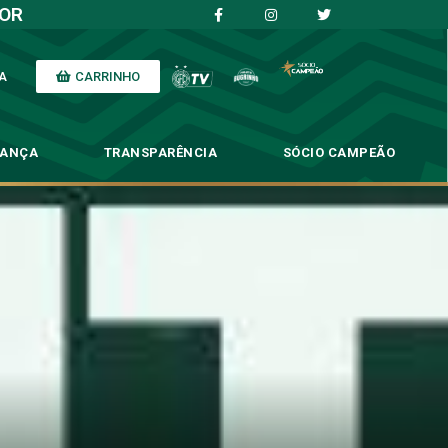
IOR
CARRINHO
A
NANÇA
TRANSPARÊNCIA
SÓCIO CAMPEÃO
 Série B