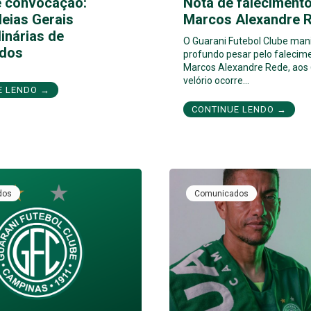
e convocação:
Nota de falecimento
eias Gerais
Marcos Alexandre 
inárias de
O Guarani Futebol Clube man
dos
profundo pesar pelo falecim
Marcos Alexandre Rede, aos 
velório ocorre…
E LENDO →
CONTINUE LENDO →
dos
Comunicados