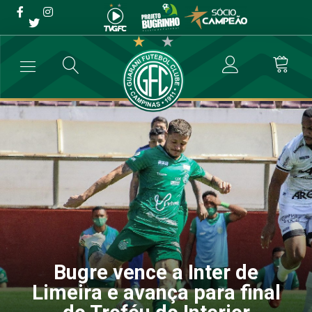
Bugre vence a Inter de
Limeira e avança para final
do Troféu do Interior
→
Futebol Profissional
→
Bugre vence a Inter de Limeira e avança para
Bugre vence a Inter de
Limeira e avança para final