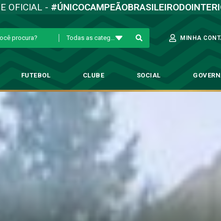
TE OFICIAL -
#ÚNICOCAMPEÃOBRASILEIRODOINTER
Todas as categorias
MINHA CONT
FUTEBOL
CLUBE
SOCIAL
GOVER
cida, Guarani realiza última at
tebol Profissional
→
Com apoio da torcida, Guarani realiza última atividade 