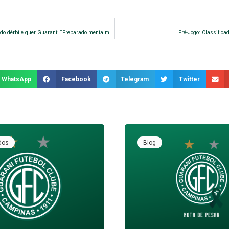
Longuine exalta importância do dérbi e quer Guarani: “Preparado mentalmente”
Pré-Jogo: Classificad
WhatsApp
Facebook
Telegram
Twitter
dos
Blog