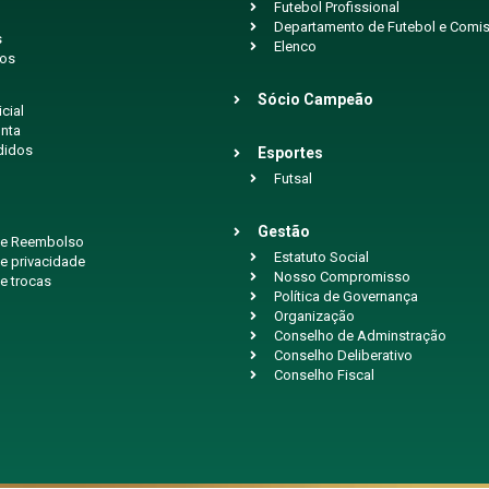
Futebol Profissional
Departamento de Futebol e Comis
s
Elenco
ios
Sócio Campeão
icial
nta
didos
Esportes
Futsal
Gestão
 de Reembolso
Estatuto Social
de privacidade
Nosso Compromisso
de trocas
Política de Governança
Organização
Conselho de Adminstração
Conselho Deliberativo
Conselho Fiscal