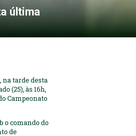
za última
 na tarde desta
do (25), às 16h,
o do Campeonato
ob o comando do
to de