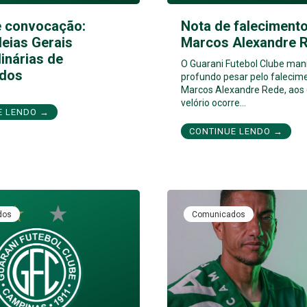
e convocação:
Nota de falecimento
eias Gerais
Marcos Alexandre 
inárias de
O Guarani Futebol Clube man
dos
profundo pesar pelo falecim
Marcos Alexandre Rede, aos 
velório ocorre…
E LENDO →
CONTINUE LENDO →
dos
Comunicados