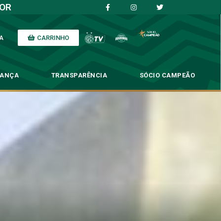
IOR
CARRINHO
A
NANÇA
TRANSPARÊNCIA
SÓCIO CAMPEÃO
ividade no Brinco
no Brinco