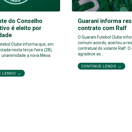
nte do Conselho
Guarani informa res
tivo é eleito por
contrato com Ralf
dade
O Guarani Futebol Clube inf
comum acordo, acertou a res
utebol Clube informa que, em
contratual do volante Ralf. O
izada nesta terça-feira (28),
agradece ao…
por unanimidade a nova Mesa
CONTINUE LENDO →
E LENDO →