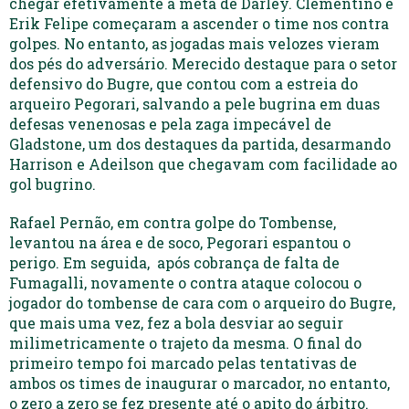
chegar efetivamente à meta de Darley. Clementino e
Erik Felipe começaram a ascender o time nos contra
golpes. No entanto, as jogadas mais velozes vieram
dos pés do adversário. Merecido destaque para o setor
defensivo do Bugre, que contou com a estreia do
arqueiro Pegorari, salvando a pele bugrina em duas
defesas venenosas e pela zaga impecável de
Gladstone, um dos destaques da partida, desarmando
Harrison e Adeilson que chegavam com facilidade ao
gol bugrino.
Rafael Pernão, em contra golpe do Tombense,
levantou na área e de soco, Pegorari espantou o
perigo. Em seguida, após cobrança de falta de
Fumagalli, novamente o contra ataque colocou o
jogador do tombense de cara com o arqueiro do Bugre,
que mais uma vez, fez a bola desviar ao seguir
milimetricamente o trajeto da mesma. O final do
primeiro tempo foi marcado pelas tentativas de
ambos os times de inaugurar o marcador, no entanto,
o zero a zero se fez presente até o apito do árbitro.