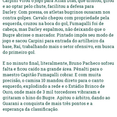
Carpini virou o jogo para Allan Dias, que driblou, girou
e ao optar pelo chute, facilitou a defesa para
Darley. Com pressa, os atletas bugrinos ousaram nos
contra golpes. Cavalo chegou com propriedade pela
esquerda, cruzou na boca do gol, Fumagalli foi de
cabeça, mas Darley espalmou, não deixando que o
Bugre abrisse o marcador. Pintado impôs seu modo de
jogo e sacou Carpini para entrada do artilheiro da
base, Raí, trabalhando mais o setor ofensivo, em busca
do primeiro gol.
E no minuto final, literalmente, Bruno Pacheco sofreu
falta e ficou caído na grande área. Pênalti para o
maestro Capitão Fumagalli cobrar. E com muita
precisão, o camisa 10 mandou direto para o canto
esquerdo, explodindo a rede e o Estádio Brinco de
Ouro, onde mais de 3 mil torcedores vibraram e
gritaram o hino do Bugre. Apitou o árbitro, dando ao
Guarani a conquista de mais três pontos e a
esperança da classificação.