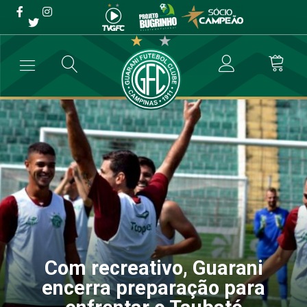
Com recreativo, Guarani
encerra preparação para
enfrentar o Taubaté
→
Futebol Profissional
→
Com recreativo, Guarani encerra preparaçã
Com recreativo, Guarani
encerra preparação para