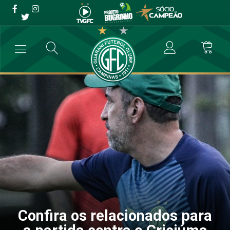
Confira os relacionados
para a partida contra o
Criciúma
→
Futebol Profissional
→
Confira os relacionados para a partida con
Confira os relacionados para