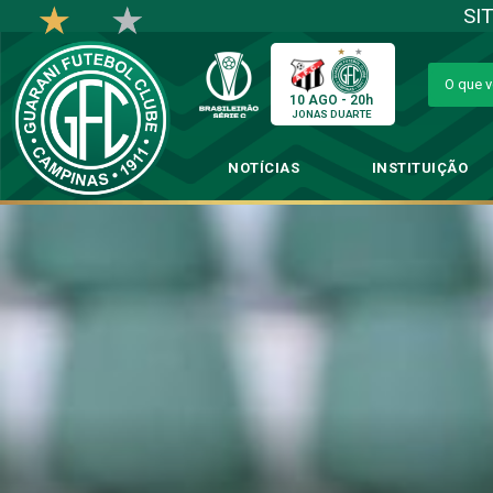
SI
10 AGO - 20h
JONAS DUARTE
NOTÍCIAS
INSTITUIÇÃO
Coritiba x