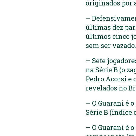
originados por 
– Defensivamen
últimas dez par
últimos cinco j
sem ser vazado
– Sete jogadore
na Série B (o za
Pedro Acorsi e 
revelados no B
– O Guarani é o
Série B (índice 
– O Guarani é o