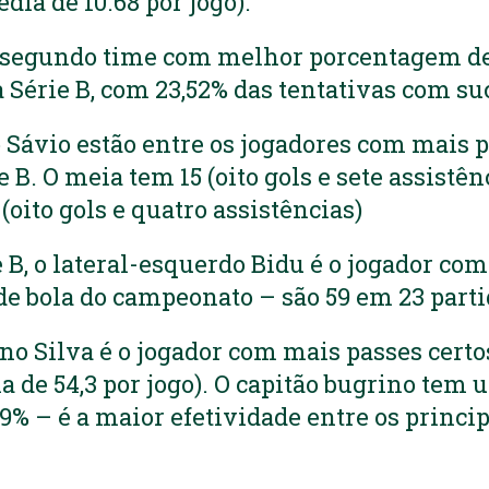
ia de 10.68 por jogo).
o segundo time com melhor porcentagem de
Série B, com 23,52% das tentativas com su
 Sávio estão entre os jogadores com mais p
 B. O meia tem 15 (oito gols e sete assistênc
(oito gols e quatro assistências)
e B, o lateral-esquerdo Bidu é o jogador co
de bola do campeonato – são 59 em 23 part
no Silva é o jogador com mais passes certos
a de 54,3 por jogo). O capitão bugrino tem 
79% – é a maior efetividade entre os princi