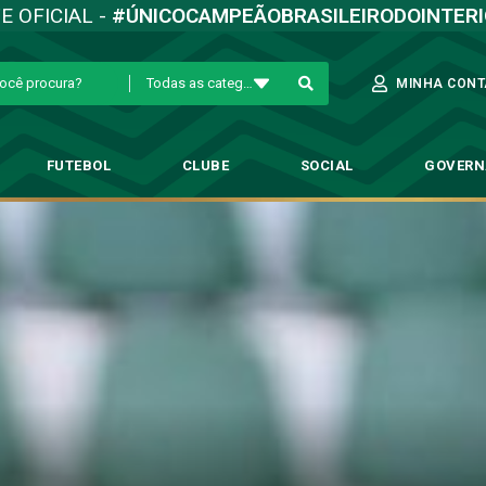
TE OFICIAL -
#ÚNICOCAMPEÃOBRASILEIRODOINTER
Todas as categorias
MINHA CONT
FUTEBOL
CLUBE
SOCIAL
GOVER
 Guarani: dados e informações d
→
Futebol Profissional
→
Coritiba x Guarani: dados e informações do confr