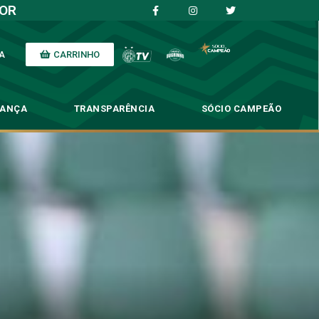
IOR
CARRINHO
A
NANÇA
TRANSPARÊNCIA
SÓCIO CAMPEÃO
o confronto
onto