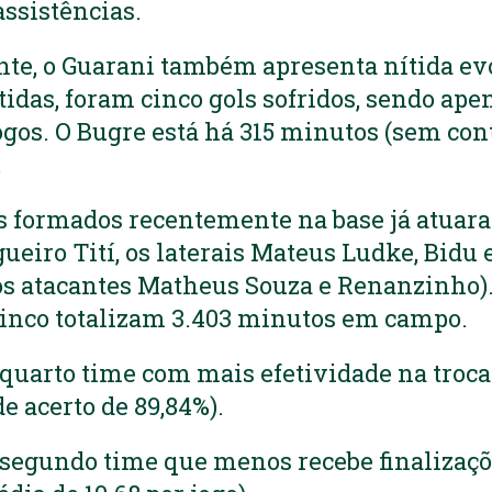
assistências.
te, o Guarani também apresenta nítida ev
tidas, foram cinco gols sofridos, sendo ap
ogos. O Bugre está há 315 minutos (sem con
.
s formados recentemente na base já atuar
gueiro Tití, os laterais Mateus Ludke, Bidu e
os atacantes Matheus Souza e Renanzinho).
rinco totalizam 3.403 minutos em campo.
 quarto time com mais efetividade na troca
de acerto de 89,84%).
 segundo time que menos recebe finalizaç