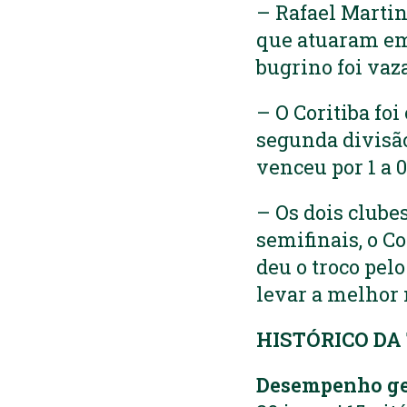
– Rafael Martin
que atuaram em 
bugrino foi vaz
– O Coritiba fo
segunda divisão
venceu por 1 a 0
– Os dois clube
semifinais, o Co
deu o troco pel
levar a melhor 
HISTÓRICO DA
Desempenho ge