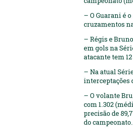
campeonato (méd
– O Guarani é 
cruzamentos na 
– Régis e Bruno
em gols na Série
atacante tem 12 
– Na atual Séri
interceptações 
– O volante Bru
com 1.302 (médi
precisão de 89,
do campeonato.