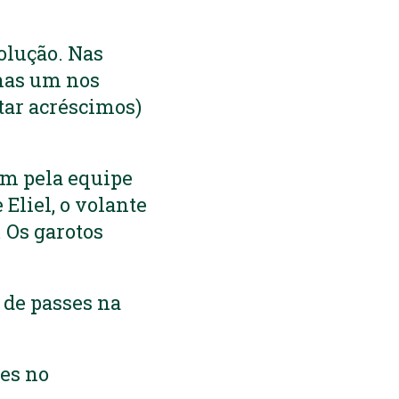
olução. Nas
enas um nos
tar acréscimos)
am pela equipe
 Eliel, o volante
 Os garotos
 de passes na
ões no