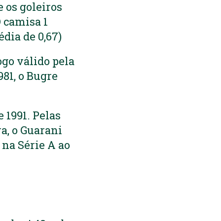
 os goleiros
 camisa 1
dia de 0,67)
ogo válido pela
981, o Bugre
 1991. Pelas
ra, o Guarani
 na Série A ao