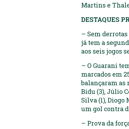
Martins e Thal
DESTAQUES PR
– Sem derrotas h
já tem a segund
aos seis jogos s
– O Guarani tem
marcados em 25 
balançaram as re
Bidu (3), Júlio C
Silva (1), Diogo
um gol contra d
– Prova da força