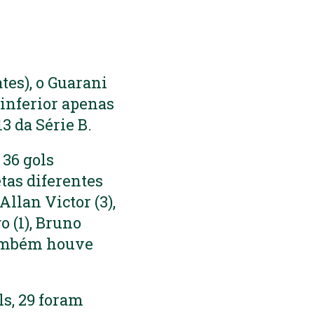
tes), o Guarani
inferior apenas
3 da Série B.
 36 gols
etas diferentes
Allan Victor (3),
o (1), Bruno
 também houve
ls, 29 foram