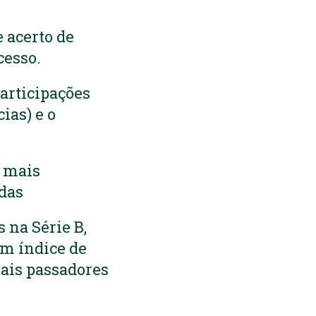
 acerto de
cesso.
articipações
ias) e o
m mais
idas
 na Série B,
um índice de
pais passadores