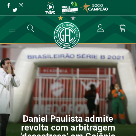
Daniel Paulista admite
revolta com arbitragem
‘desastrosa’ em Goiânia
→
Futebol Profissional
→
Daniel Paulista admite revolta com arbitr
Daniel Paulista admite
revolta com arbitragem