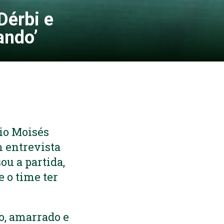
Dérbi e
ando’
dio Moisés
m entrevista
ou a partida,
e o time ter
o, amarrado e