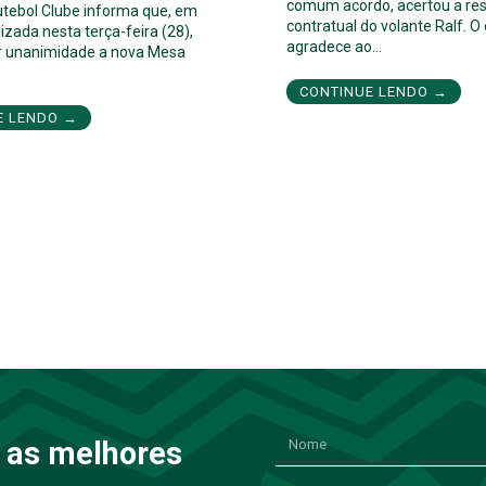
comum acordo, acertou a res
utebol Clube informa que, em
contratual do volante Ralf. O
izada nesta terça-feira (28),
agradece ao…
por unanimidade a nova Mesa
CONTINUE LENDO →
E LENDO →
 as melhores