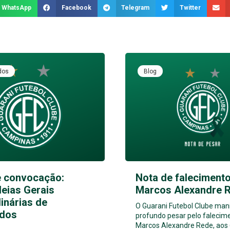
WhatsApp
Facebook
Telegram
Twitter
dos
Blog
e convocação:
Nota de falecimento
eias Gerais
Marcos Alexandre 
inárias de
O Guarani Futebol Clube man
dos
profundo pesar pelo falecim
Marcos Alexandre Rede, aos 