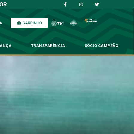
IOR
CARRINHO
A
NANÇA
TRANSPARÊNCIA
SÓCIO CAMPEÃO
mos que estar pontuando’
 estar pontuando’