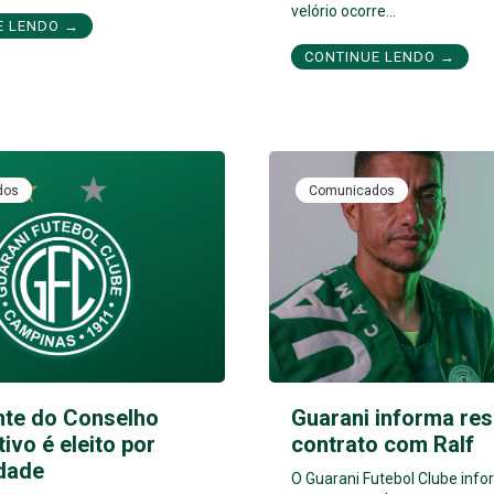
velório ocorre…
E LENDO →
CONTINUE LENDO →
dos
Comunicados
nte do Conselho
Guarani informa res
tivo é eleito por
contrato com Ralf
dade
O Guarani Futebol Clube inf