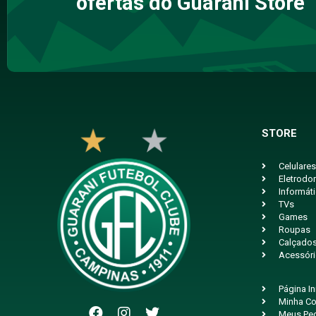
ofertas do Guarani Store
STORE
Celulares
Eletrodo
Informát
TVs
Games
Roupas
Calçado
Acessór
Página In
Minha Co
Meus Pe