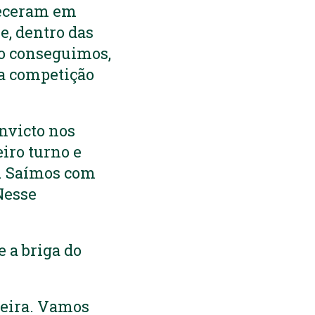
teceram em
e, dentro das
ão conseguimos,
a competição
invicto nos
iro turno e
e. Saímos com
Nesse
 a briga do
feira. Vamos