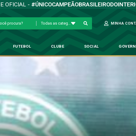
TE OFICIAL -
#ÚNICOCAMPEÃOBRASILEIRODOINTER
Todas as categorias
MINHA CONT
FUTEBOL
CLUBE
SOCIAL
GOVER
 empate no Dérbi e destaca: ‘te
rofissional
→
Daniel Paulista analisa empate no Dérbi e destaca: ‘temos que