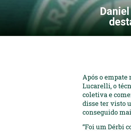
Daniel
dest
Após o empate no
Lucarelli, o té
coletiva e come
disse ter visto 
conseguido mais
“Foi um Dérbi c