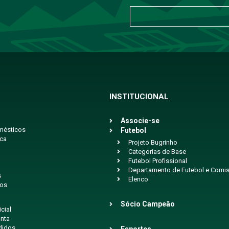
INSTITUCIONAL
Associe-se
mésticos
Futebol
ica
Projeto Bugrinho
Categorias de Base
Futebol Profissional
Departamento de Futebol e Comis
s
Elenco
ios
Sócio Campeão
icial
nta
didos