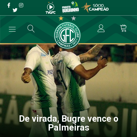
De virada, Bugre vence o
Palmeiras
→
Futebol Profissional
→
De virada, Bugre vence o Palmeiras
De virada, Bugre vence o
Palmeiras