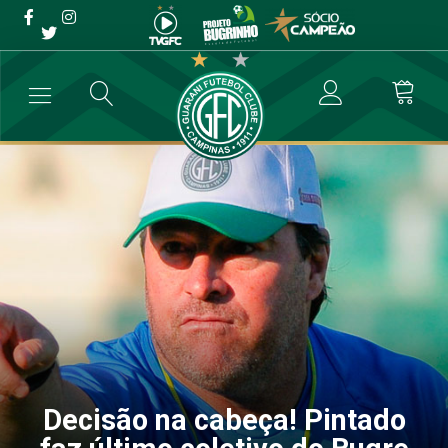
Decisão na cabeça! Pintado
faz último coletivo do
Bugre
→
Futebol Profissional
→
Decisão na cabeça! Pintado faz último col
Decisão na cabeça! Pintado