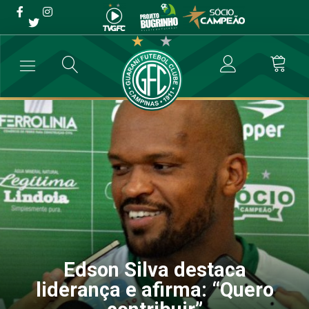
Edson Silva destaca
liderança e afirma: “Quero
contribuir”
→
Futebol Profissional
→
Edson Silva destaca liderança e afirma: “Qu
Edson Silva destaca
liderança e afirma: “Quero