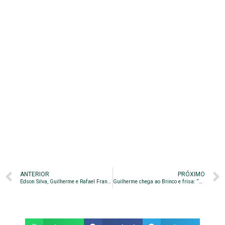
ANTERIOR
PRÓXIMO
Edson Silva, Guilherme e Rafael Franco são apresentados pelo Guarani
Guilherme chega ao Brinco e frisa: “Quero marcar meu nome aqui”