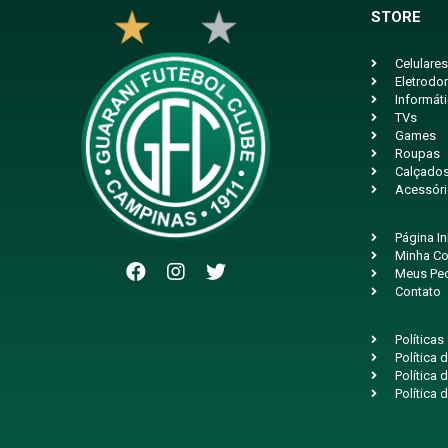
STORE
Celulares
Eletrodo
Informát
TVs
Games
Roupas
Calçado
Acessór
Página In
Minha Co
Meus Pe
Contato
Políticas
Política
Política 
Política 