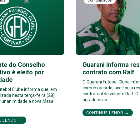
dos
Comunicados
nte do Conselho
Guarani informa res
tivo é eleito por
contrato com Ralf
dade
O Guarani Futebol Clube inf
comum acordo, acertou a res
utebol Clube informa que, em
contratual do volante Ralf. O
izada nesta terça-feira (28),
agradece ao…
por unanimidade a nova Mesa
CONTINUE LENDO →
E LENDO →