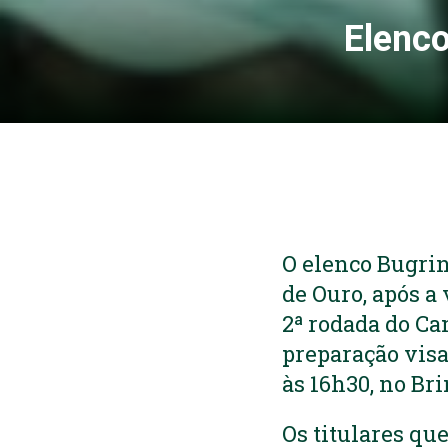
Elenco
O elenco Bugrin
de Ouro, após a 
2ª rodada do Ca
preparação visa
às 16h30, no Br
Os titulares qu