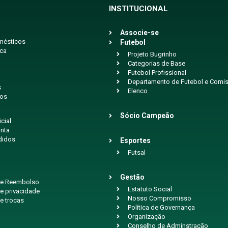
INSTITUCIONAL
Associe-se
mésticos
Futebol
ica
Projeto Bugrinho
Categorias de Base
Futebol Profissional
Departamento de Futebol e Comis
s
Elenco
ios
Sócio Campeão
icial
nta
didos
Esportes
Futsal
Gestão
 de Reembolso
Estatuto Social
de privacidade
Nosso Compromisso
de trocas
Política de Governança
Organização
Conselho de Adminstração