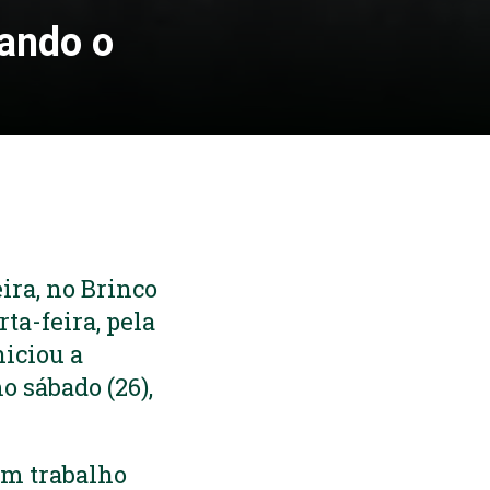
sando o
ira, no Brinco
ta-feira, pela
niciou a
o sábado (26),
um trabalho