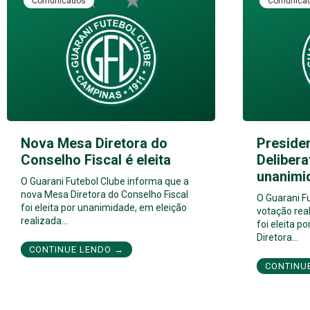
Comunicados
Comunica
Nova Mesa Diretora do
Preside
Conselho Fiscal é eleita
Delibera
unanimi
O Guarani Futebol Clube informa que a
nova Mesa Diretora do Conselho Fiscal
O Guarani F
foi eleita por unanimidade, em eleição
votação real
realizada…
foi eleita 
Diretora…
CONTINUE LENDO →
CONTINU