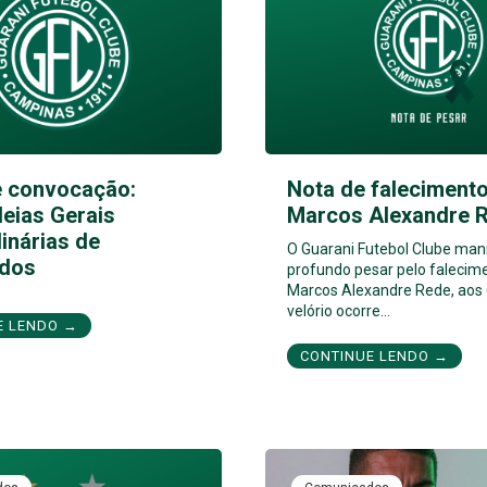
e convocação:
Nota de falecimento
eias Gerais
Marcos Alexandre 
inárias de
O Guarani Futebol Clube man
dos
profundo pesar pelo falecim
Marcos Alexandre Rede, aos 
velório ocorre…
E LENDO →
CONTINUE LENDO →