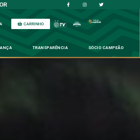
IOR
CARRINHO
A
NANÇA
TRANSPARÊNCIA
SÓCIO CAMPEÃO
 o Oeste
e