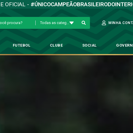
TE OFICIAL -
#ÚNICOCAMPEÃOBRASILEIRODOINTER
Todas as categorias
MINHA CONT
FUTEBOL
CLUBE
SOCIAL
GOVER
Bugrino reapresenta-se visando
→
Futebol Profissional
→
Elenco Bugrino reapresenta-se visando o Oest